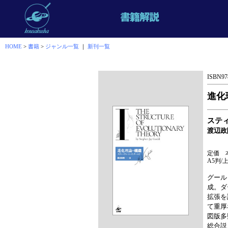
HOME
>
書籍
>
ジャンル一覧
｜
新刊一覧
ISBN978
進化
ステ
渡辺政
定価 本
A5判/上
グール
成。ダ
拡張を
て重厚
図版多
総合説