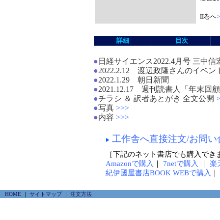
II巻へ
>
詳細
目次
●
日経サイエンス2022.4月号 三中
●
2022.2.12 渡辺政隆さんの
●
2022.1.29 朝日新聞
●
2021.12.17 週刊読書人「年末
●
チラシ ＆ 訳者あとがき 全文公開
●
写真
>>>
●
内容
>>>
工作舎へ直接注文/お問い
［下記のネット書店でも購入でき
Amazonで購入
｜
7netで購入
｜
楽
紀伊國屋書店BOOK WEBで購入
HOME
｜
サイトマップ
｜
注文方法