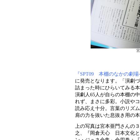
宮
『SPT09 本棚のなかの劇場
に発売となります。「演劇づ
詰まった時にひらいてみる本
演劇人65人が自らの本棚の
れず、まさに多彩。小説やコ
読み応え十分。言葉のリズム
肩の力を抜いた息抜き用の本
上の写真は宮本亜門さんの３
之、『岡倉天心 日本文化と