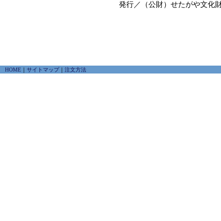
発行／（公財）せたがや文化
HOME
｜
サイトマップ
｜
注文方法