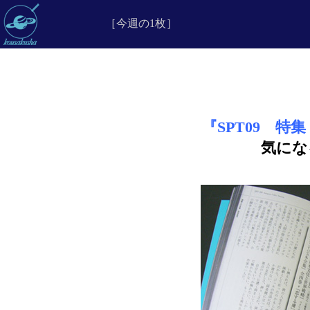
［今週の1枚］
『SPT09 
気にな