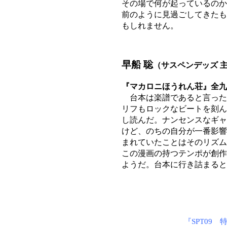
その場で何が起っているのか
前のように見過ごしてきたも
もしれません。
早船 聡
（サスペンデッズ 
『マカロニほうれん荘』全九
台本は楽譜であると言った
リフもロックなビートを刻ん
し読んだ。ナンセンスなギャ
けど、のちの自分が一番影響
まれていたことはそのリズム
この漫画の持つテンポが創作
ようだ。台本に行き詰まると
『SPT09