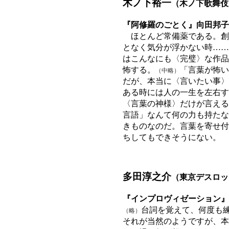
木ノ下裕一
（木ノ下歌舞伎
『阿修羅のごとく』向田邦子
ほとんど常備薬である。創
となく気分が浮かない時……
はこんなにも〈完璧〉な作品
怖する。
「言葉が怖い
（中略）
だが、本当に〈言いたい事〉
ある時には人の一生を左右す
〈言葉の神様〉だけが言える
言語」なんて何の力も持たな
きものなのだ。言葉を寄せ付
ちしてもできそうにない。
多田淳之介
（東京デスロッ
『インプロヴィゼーション』
台詞を覚えて、何度も
（略）
それが当然のようですが、本