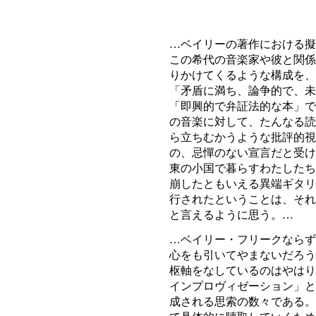
…ベイリーの著作における擬
この希代の音楽家や彼と関係
りかけてくるような構成を、
「矛盾に満ち、論争的で、未
「即興的で弁証法的な本」で
の音楽に対して、たんなる読
ら立ちむかうような批評的視
の、忌憚のない宣言だと受け
東の小国で暮らすわたしたち
崩したともいえる異端ギタリ
行されたということは、それ
と言えるように思う。…
…ベイリー・フリークならず
心をも引いてやまないだろう
枢軸をなしているのはやはり
インプロヴィゼーション」と
成される思索の数々である。