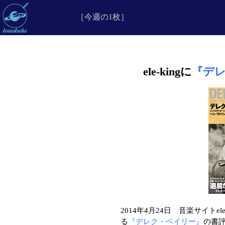
［今週の1枚］
ele-kingに
『デ
2014年4月24日 音楽サイトe
る
『デレク・ベイリー』
の書