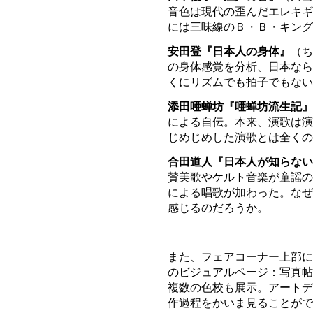
音色は現代の歪んだエレキギ
には三味線のＢ・Ｂ・キング
安田登『日本人の身体』
（ち
の身体感覚を分析、日本なら
くにリズムでも拍子でもない
添田唖蝉坊『唖蝉坊流生記』
による自伝。本来、演歌は演
じめじめした演歌とは全くの
合田道人『日本人が知らない
賛美歌やケルト音楽が童謡の
による唱歌が加わった。なぜ
感じるのだろうか。
また、フェアコーナー上部に
のビジュアルページ：写真帖
複数の色校も展示。アートデ
作過程をかいま見ることがで