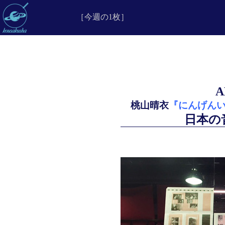
［今週の1枚］
桃山晴衣
『にんげんい
日本の