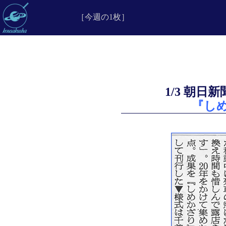
［今週の1枚］
1/3 朝
『し