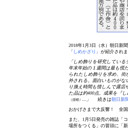
2018年1月3日（水）朝日
『しめかざり』
が紹介されま
「しめ飾りを研究している
年末年始の１週間は最も慌
られたしめ飾りを求め、街
外される。面白いものがな
り換え時間も惜しんで露店や
た品は約400点。成果を『
…」
続きは
朝日新
（後略）
おかげさまで大反響！ 全国
また、1月5日発売の雑誌「コ
場所をつくる」の冒頭に「新