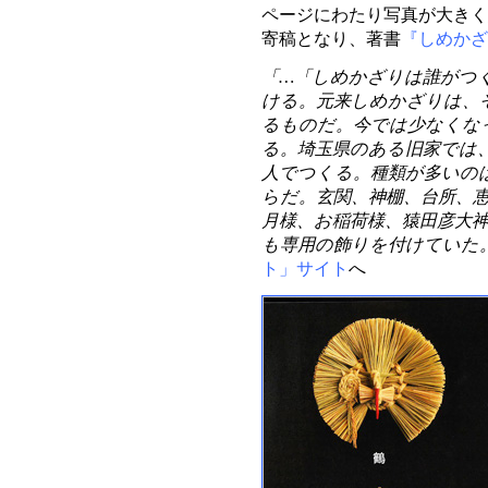
ページにわたり写真が大きく
寄稿となり、著書
『しめかざ
「…「しめかざりは誰がつ
ける。元来しめかざりは、
るものだ。今では少なくな
る。埼玉県のある旧家では、
人でつくる。種類が多いの
らだ。玄関、神棚、台所、
月様、お稲荷様、猿田彦大
も専用の飾りを付けていた
ト」サイト
へ