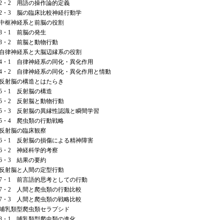
2 用語の操作論的定義
3 脳の臨床比較神経行動学
中枢神経系と前脳の役割
・1 前脳の発生
・2 前脳と動物行動
自律神経系と大脳辺縁系の役割
1 自律神経系の同化・異化作用
2 自律神経系の同化・異化作用と情動
反射脳の構造とはたらき
・1 反射脳の構造
2 反射脳と動物行動
3 反射脳の異縁性認識と瞬間学習
4 爬虫類の行動戦略
反射脳の臨床観察
1 反射脳の損傷による精神障害
・2 神経科学的考察
・3 結果の要約
反射脳と人間の定型行動
1 前言語的思考としての行動
2 人間と爬虫類の行動比較
3 人間と爬虫類の戦略比較
哺乳類型爬虫類セラプシド
1 哺乳類型爬虫類の進化