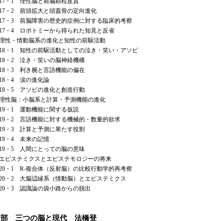
・1 理性脳と前脳顆粒皮質
・2 前頭拡大と頭蓋骨の定向進化
・3 前脳障害の歴史的症例に対する臨床的考察
・4 ロボトミーから得られた知見と反省
 理性・情動脳系の進化と知性の前駆活動
・1 知性の前駆活動としての泣き・笑い・アソビ
・2 泣き・笑いの脳神経機構
・3 利き腕と言語機能の偏在
・4 涙の進化論
・5 アソビの進化と創造行動
 理性脳：小脳系と計算・予測機能の進化
・1 運動機能に関する仮説
・2 言語機能に対する機械的・数量的欲求
・3 計算と予測に果たす役割
・4 未来の記憶
・5 人間にとっての脳の意味
 エピステミクスとエピステモロジーの将来
・1 R-複合体（反射脳）の比較行動学的再考察
・2 大脳辺縁系（情動脳）とエピステミクス
・3 認識論の袋小路からの脱出
II部 三つの脳と現代 法橋登