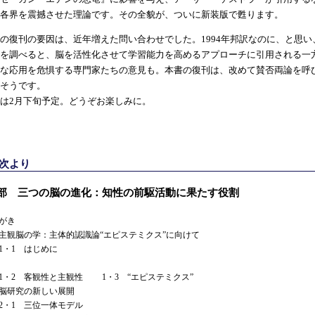
各界を震撼させた理論です。その全貌が、ついに新装版で甦ります。
の復刊の要因は、近年増えた問い合わせでした。1994年邦訳なのに、と思い
を調べると、脳を活性化させて学習能力を高めるアプローチに引用される一
な応用を危惧する専門家たちの意見も。本書の復刊は、改めて賛否両論を呼
そうです。
は2月下旬予定。どうぞお楽しみに。
目次より
I部 三つの脳の進化：知性の前駆活動に果たす役割
がき
主観脳の学：主体的認識論“エピステミクス”に向けて
・1 はじめに
2 客観性と主観性 1・3 “エピステミクス”
脳研究の新しい展開
・1 三位一体モデル