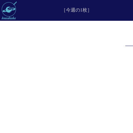
［今週の1枚］