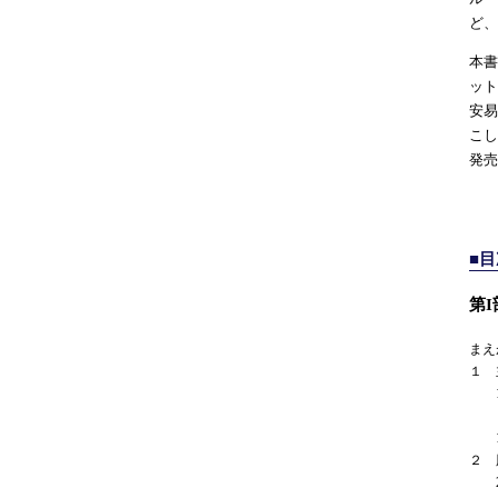
ど、
本書
ット
安易
こし
発売
■
第
まえ
１ 
1
1・
２ 
2