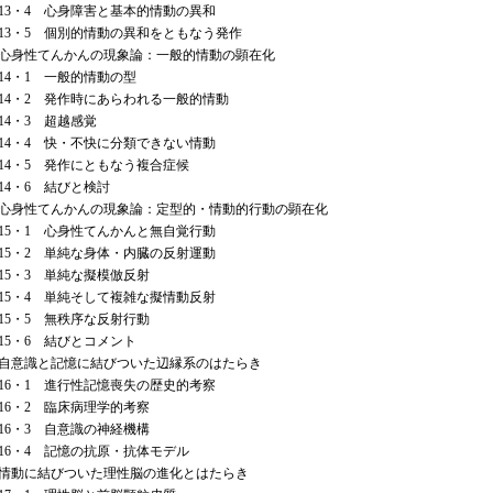
・4 心身障害と基本的情動の異和
・5 個別的情動の異和をともなう発作
 心身性てんかんの現象論：一般的情動の顕在化
・1 一般的情動の型
・2 発作時にあらわれる一般的情動
・3 超越感覚
・4 快・不快に分類できない情動
・5 発作にともなう複合症候
・6 結びと検討
 心身性てんかんの現象論：定型的・情動的行動の顕在化
・1 心身性てんかんと無自覚行動
・2 単純な身体・内臓の反射運動
・3 単純な擬模倣反射
・4 単純そして複雑な擬情動反射
・5 無秩序な反射行動
・6 結びとコメント
 自意識と記憶に結びついた辺縁系のはたらき
・1 進行性記憶喪失の歴史的考察
・2 臨床病理学的考察
・3 自意識の神経機構
・4 記憶の抗原・抗体モデル
 情動に結びついた理性脳の進化とはたらき