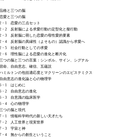
品格と三つの脳
恋愛と三つの脳
1 恋愛の三点セット
2 反射脳による求愛行動の定型化と擬行動
3 反射脳に萌した恋愛の母性愛的要素
4 反射脳の異縁性（よそもの）認識から求愛へ
5 社会行動としての求愛
6 理性脳による恋愛の進化と断片化
三つの脳と三つの言葉：シンボル、サイン、シグナル
宿命、自由意志、確信、五蘊説
ハミルトンの包括適応度とマクリーンのエピステミクス
自由意志の進化論と心の物理学
・1 はじめに
・2 自由意志の進化
3 自意識の臨床医学
・4 心の物理学
三つの脳と現代
1 情報科学時代の新しい天才たち
2 人工世界と現実世界
・3 宇宙と神
4 無からの創生ということ