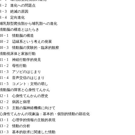
・2 進化への問題点
・3 絶滅の原因
・4 定向進化
哺乳類型爬虫類から哺乳類への進化
 情動脳の構造とはたらき
・1 情動脳の構造
・2 辺縁系という考えの発展
・3 情動脳の実験的・臨床的観察
 情動視床体と家族行動
・1 神経行動学的発見
・2 母性行動
・3 アソビのはじまり
・4 音声交信のはじまり
・5 コメント：文明の萌し
 情動脳の障害と心身性てんかん
・1 心身性てんかんの歴史
・2 病因と病理
・3 主観の脳神経機構に向けて
 心身性てんかんの現象論：基本的・個別的情動の顕在化
・1 心理学的情報の主観的表現
・2 情動の分析
・3 基本的欲求に関連した情動