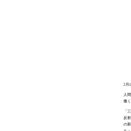
2月
人間
働く
「三
反射
の新
ル・