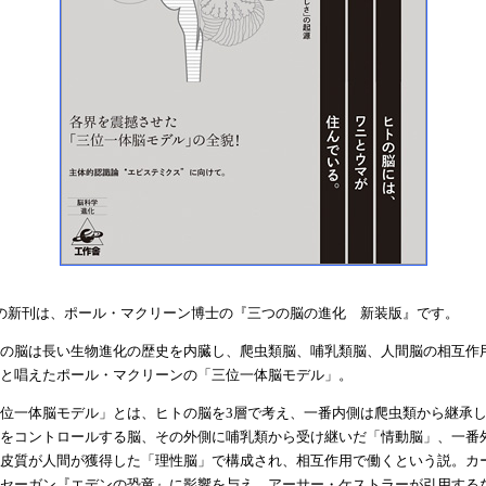
の新刊は、ポール・マクリーン博士の『三つの脳の進化 新装版』です。
の脳は長い生物進化の歴史を内臓し、爬虫類脳、哺乳類脳、人間脳の相互作
と唱えたポール・マクリーンの「三位一体脳モデル」。
位一体脳モデル」とは、ヒトの脳を3層で考え、一番内側は爬虫類から継承
をコントロールする脳、その外側に哺乳類から受け継いだ「情動脳」、一番
皮質が人間が獲得した「理性脳」で構成され、相互作用で働くという説。カ
セーガン『エデンの恐竜』に影響を与え、アーサー・ケストラーが引用する