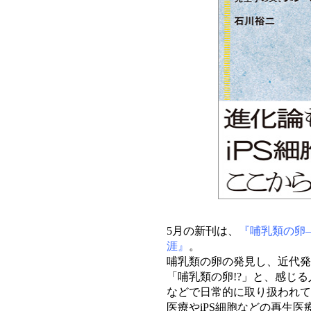
5月の新刊は、
『哺乳類の卵
涯』
。
哺乳類の卵の発見し、近代発
「哺乳類の卵!?」と、感じ
などで日常的に取り扱われて
医療やiPS細胞などの再生