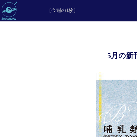
［今週の1枚］
5月の新