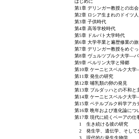
はじめに
第1章 デリンガー教授との出
第2章 ロシア生まれのドイツ人
第3章 子供時代
第4章 高等学校時代
第5章 ドルパト大学時代
第6章 大学卒業と遍歴修業の旅
第7章 デリンガー教授をめぐ
第8章 ヴュルツブルク大学―
第9章 ベルリン大学と帰郷
第10章 ケーニヒスベルク大
第11章 発生の研究
第12章 哺乳類の卵の発見
第13章 ブルダッハとの不和と
第14章 ケーニヒスベルク大
第15章 ペテルブルク科学ア
第16章 晩年および進化論につ
第17章 現代に続くベーアの仕
1 生き続ける彼の研究
2 発生学、遺伝学、そして
3 現代的な発生生物学