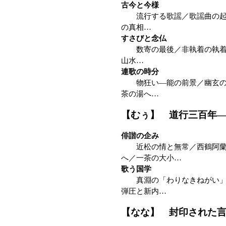
古今と今様
流行する歌謡／歌謡曲の起源
の真相…
すさびと念仏
数寄の最後／非執着の執着／
山水…
連歌の時分
物狂い—能の前景／幽玄の本
茶の湯へ…
【むぅ】 道行三百年
俳諧の企み
近松の情と無常／西鶴阿蘭陀
へ／一茶の大小…
歌う国学
真淵の「わりなきねがい」／
弾圧と新内…
【なな】 封印された