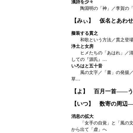
漢詩を少々
陶淵明の「神」／李賀の「
【みぃ】 仮名とあわ
擬装する貫之
和歌という方法／貫之登場、
浄土と女房
ヒメたちの「あはれ」／清少
しての『源氏』…
いろはと五十音
風の文字／「書」の発揚／無
草…
【よ】 百月一首——
【いつ】 数寄の周辺
消息の拡大
「女手の自覚」と「風の文化
から出て「虚」へ