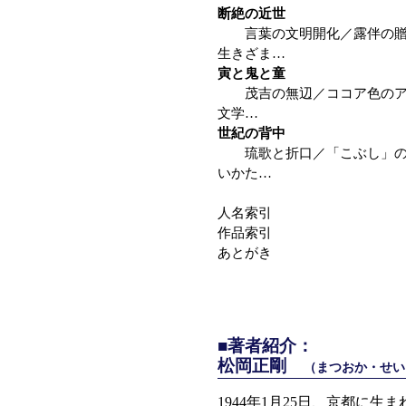
断絶の近世
言葉の文明開化／露伴の贈り
生きざま…
寅と鬼と童
茂吉の無辺／ココア色のアナ
文学…
世紀の背中
琉歌と折口／「こぶし」の東
いかた…
人名索引
作品索引
あとがき
■著者紹介：
松岡正剛
（まつおか・せい
1944年1月25日、京都に