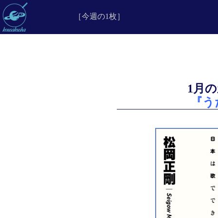
［今週の1枚］
1月の
『う