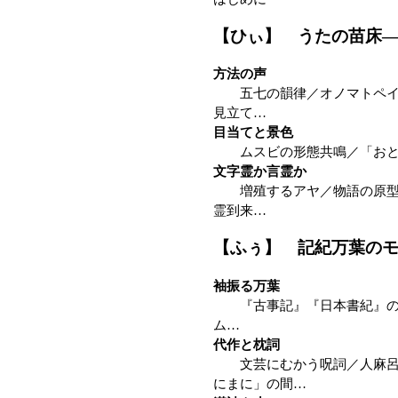
【ひぃ】 うたの苗床
方法の声
五七の韻律／オノマトペイア
見立て…
目当てと景色
ムスビの形態共鳴／「おと
文字霊か言霊か
増殖するアヤ／物語の原型／
霊到来…
【ふぅ】 記紀万葉の
袖振る万葉
『古事記』『日本書紀』の意
ム…
代作と枕詞
文芸にむかう呪詞／人麻呂の
にまに」の間…