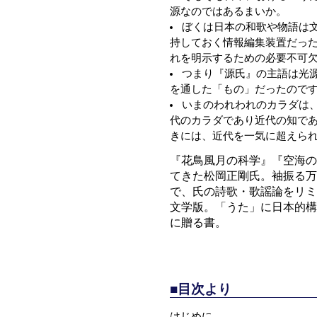
源なのではあるまいか。
ぼくは日本の和歌や物語は
持しておく情報編集装置だっ
れを明示するための必要不可
つまり『源氏』の主語は光
を通した「もの」だったので
いまのわれわれのカラダは
代のカラダであり近代の知で
きには、近代を一気に超えら
『花鳥風月の科学』『空海の
てきた松岡正剛氏。袖振る万葉
で、氏の詩歌・歌謡論をリミ
文学版。「うた」に日本的構
に贈る書。
■目次より
はじめに