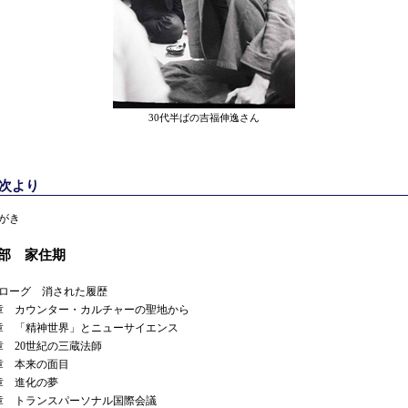
30代半ばの吉福伸逸さん
目次より
がき
1部 家住期
ローグ 消された履歴
章 カウンター・カルチャーの聖地から
章 「精神世界」とニューサイエンス
章 20世紀の三蔵法師
章 本来の面目
章 進化の夢
章 トランスパーソナル国際会議