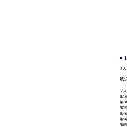
■
まえ
第
プロ
第1
第2
第3
第4
第5
第6