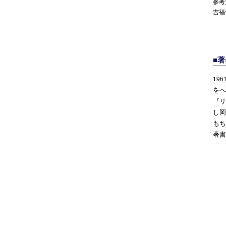
参考
吉福
■
19
をへ
『リ
し岡
もち
著書