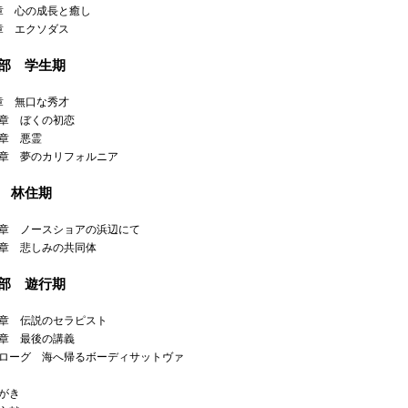
章 心の成長と癒し
章 エクソダス
2部 学生期
章 無口な秀才
0章 ぼくの初恋
1章 悪霊
2章 夢のカリフォルニア
部 林住期
3章 ノースショアの浜辺にて
4章 悲しみの共同体
4部 遊行期
5章 伝説のセラピスト
6章 最後の講義
ローグ 海へ帰るボーディサットヴァ
がき