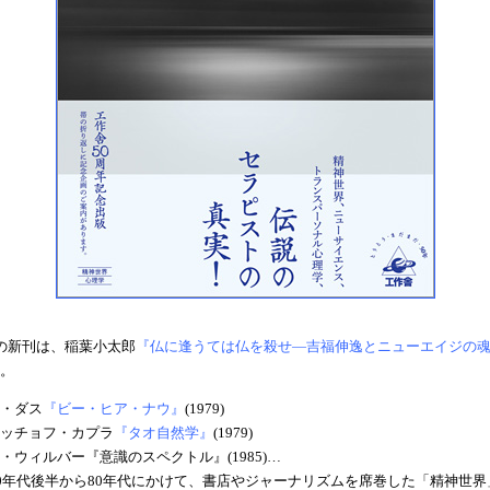
の新刊は、稲葉小太郎
『仏に逢うては仏を殺せ—吉福伸逸とニューエイジの
。
・ダス
『ビー・ヒア・ナウ』
(1979)
ッチョフ・カプラ
『タオ自然学』
(1979)
・ウィルバー『意識のスペクトル』(1985)…
70年代後半から80年代にかけて、書店やジャーナリズムを席巻した「精神世界