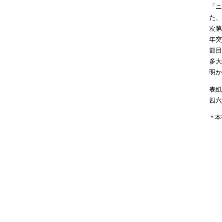
「ニ
た、
次第
年突
節目
多大
明か
表紙
四六
＊本