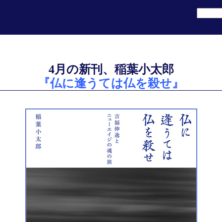
4月の新刊、稲葉小太郎
『仏に逢うては仏を殺せ』