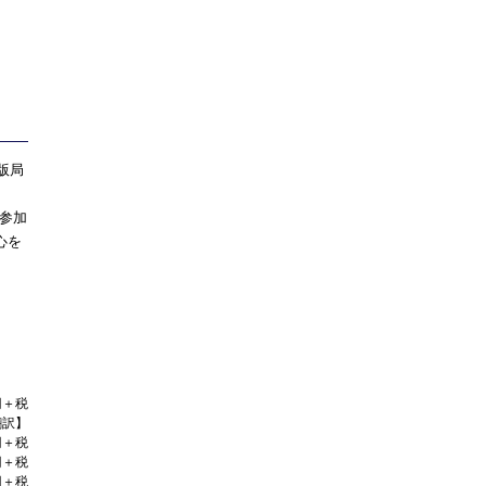
版局
、
に参加
心を
円＋税
翻訳】
円＋税
円＋税
円＋税