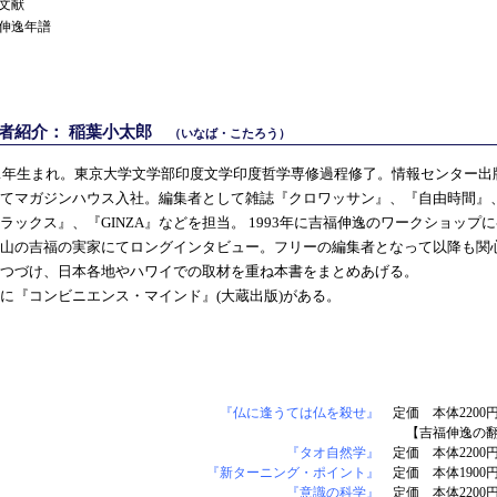
文献
伸逸年譜
著者紹介： 稲葉小太郎
（いなば・こたろう）
61年生まれ。東京大学文学部印度文学印度哲学専修過程修了。情報センター出
てマガジンハウス入社。編集者として雑誌『クロワッサン』、『自由時間』
ラックス』、『GINZA』などを担当。 1993年に吉福伸逸のワークショップ
山の吉福の実家にてロングインタビュー。フリーの編集者となって以降も関
つづけ、日本各地やハワイでの取材を重ね本書をまとめあげる。
に『コンビニエンス・マインド』(大蔵出版)がある。
『仏に逢うては仏を殺せ』
定価 本体2200
【吉福伸逸の
『タオ自然学』
定価 本体2200
『新ターニング・ポイント』
定価 本体1900
『意識の科学』
定価 本体2200