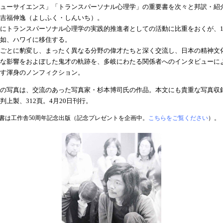
ューサイエンス」「トランスパーソナル心理学」の重要書を次々と邦訳・紹
吉福伸逸（よしふく・しんいち）。
にトランスパーソナル心理学の実践的推進者としての活動に比重をおくが、19
如、ハワイに移住する。
ごとに豹変し、まったく異なる分野の偉才たちと深く交流し、日本の精神文
な影響をおよぼした鬼才の軌跡を、多岐にわたる関係者へのインタビューに
す渾身のノンフィクション。
の写真は、交流のあった写真家・杉本博司氏の作品。本文にも貴重な写真収
判上製、312頁。4月20日刊行。
書は工作舎50周年記念出版（記念プレゼントを企画中。
こちらをご覧ください
）。