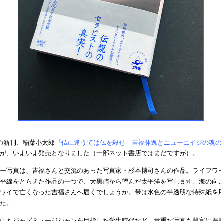
の新刊、稲葉小太郎
『仏に逢うては仏を殺せ—吉福伸逸とニューエイジの魂
が、いよいよ発売となりました（一部ネット書店ではまだですが）。
ー写真は、吉福さんと交流のあった写真家・杉本博司さんの作品。ライフワ
平線をとらえた作品の一つで、大黒崎から望んだ太平洋を写します。海の向
ワイで亡くなった吉福さんへ届くでしょうか。帯は水色の半透明な特殊紙を
た。
にもジャズミュージシャンを目指した学生時代など、貴重な写真も豊富に掲