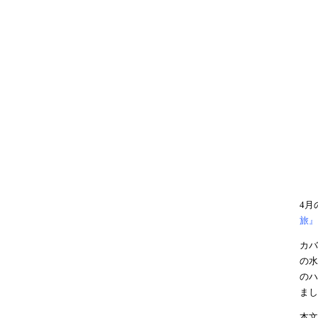
4月
旅』
カバ
の水
のハ
まし
本文