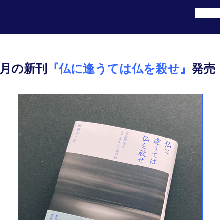
4月の新刊
『仏に逢うては仏を殺せ』
発売