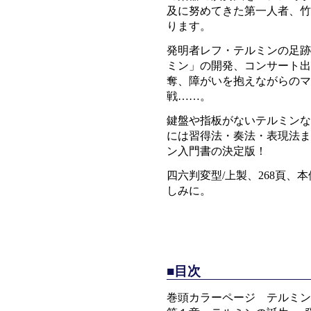
及に努めてきた第一人者、竹
ります。
発明者レフ・テルミンの足跡
ミン」の開発、コンサート出
奪、障がいを抱えながらのマ
戦……。
鍵盤や指板がないテルミンな
には習得法・奏法・表現法ま
ン入門書の決定版！
四六判変型/上製、268頁、
しみに。
■目次
巻頭カラーページ テルミン