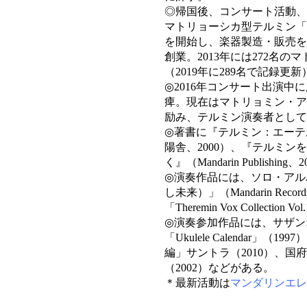
◎帰国後、コンサート活動、
マトリョーシカ型テルミン「
を開始し、楽器製造・販売を
創業。2013年には272名
（2019年に289名で記録更新
◎2016年コンサート出演
痺。現在はマトリョミン・ア
励み、テルミン演奏者として
◎著書に『テルミン：エーテ
陽舎、2000）、『テルミン
く』（Mandarin Publishin
◎演奏作品には、ソロ・アルバムと
し未来）」（Mandarin Recor
「Theremin Vox Collecti
◎演奏参加作品には、サザン
「Ukulele Calendar
編」サントラ（2010）、国府弘
（2002）などがある。
＊最新活動は
マンダリンエレ