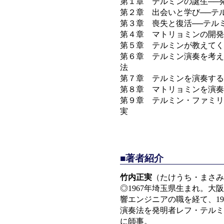
第１章 テルミンの誕生──
第２章 出会いと学び──テ
第３章 喪失と復活──テル
第４章 マトリョミンの開発
第５章 テルミンが教えてく
第６章 テルミン演奏を考え
法
第７章 テルミンを演奏する
第８章 マトリョミンを演奏
第９章 テルミン・ファミリ
実
■著者紹介
竹内正実
（たけうち・まさみ
◎1967年埼玉県生まれ。
響エンジニアの職を経て、1
演奏法を発明者レフ・テルミ
に師事。