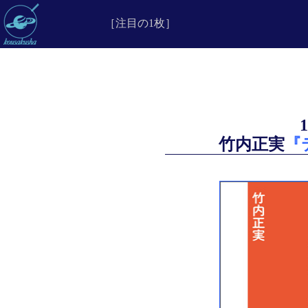
［注目の1枚］
竹内正実
『