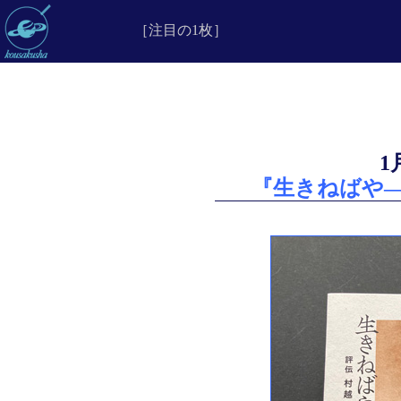
［注目の1枚］
『生きねばや