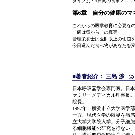
タイプ別・3日間の食事メニュ
第6章 自分の健康のマ
これからの医学教育に必要な
「病は気から」の真実
管理栄養士は医師以上の価値
今日選んだ食べ物があなたを
■著者紹介： 三島 渉
（み
日本呼吸器学会専門医。日本
ァミリーメディカル理事長
院長。
1997年、横浜市立大学医
一方、現代医学の限界を痛感
立大学大学院入学。分子細胞
る細胞機能の研究を行ない、