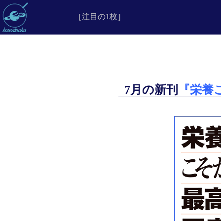
［注目の1枚］
7月の新刊
『栄養