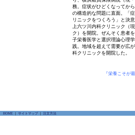
り、横浜船員保険病院（現・
務。症状がひどくなってから
の構造的な問題に直面。「症
リニックをつくろう」と決意
上六ツ川内科クリニック（現
ク）を開院。ぜんそく患者を
子栄養医学と選択理論心理学
践。地域を超えて需要が広が
科クリニックを開院した。
『栄養こそが
HOME
｜
サイトマップ
｜
注文方法