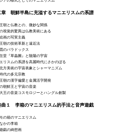
ジアの様式としてのマニエリスム
二章 朝鮮半島に充溢するマニエリスムの系譜
王朝と仏教との、微妙な関係
の視覚的驚異は仏教美術にある
絵画の写実主義
王朝の技術革新と遠近法
図のパラドックス
任堂『草蟲圖』と陰陽の宇宙
エリスムの系譜を高麗時代にさかのぼる
北方美術の宇宙表象とシャーマニズム
時代の多元宗教
王朝の漢字偏愛と金属活字開発
の朝鮮王と宇宙の音楽
大王の音楽コスモロジーとハングル創製
奏曲１ 李箱のマニエリスム的手法と音声遊戯
モの箱のマニエリスム
なかの李箱
遊戯の綺想画