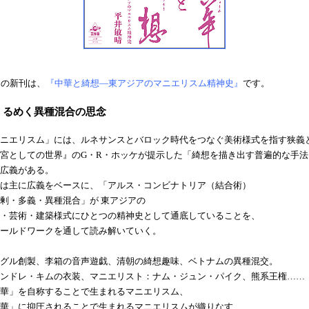
月の新刊は、
『中華と綺想—東アジアのマニエリスム精神史』
です。
くるめく異種混合の思念
ニエリスム」には、ルネサンスとバロック時代をつなぐ美術様式を指す狭義
宮としての世界』のG・R・ホッケが提示した「綺想を描き出す普遍的な手法
広義がある。
は主に広義をベースに、「アルス・コンビナトリア（結合術）
剰・多義・異種混合」が 東アジアの
・芸術・建築様式にひとつの精神史として通底していることを、
ールドワークを通して読み解いていく。
グル創製、李箱の音声遊戯、清朝の綺想趣味、ベトナムの異種混交。
ンドレ・キムの衣装、マニエリスト：ナム・ジュン・パイク、熊系王権……
華」を自称することで生まれるマニエリスム、
華」に抑圧されることで生まれるマニエリスムが織りなす、