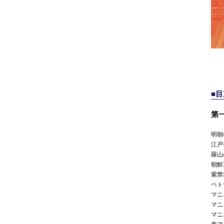
■
第
明朝
江戸
羅山
朝鮮
紫禁
ベト
マニ
マニ
マニ