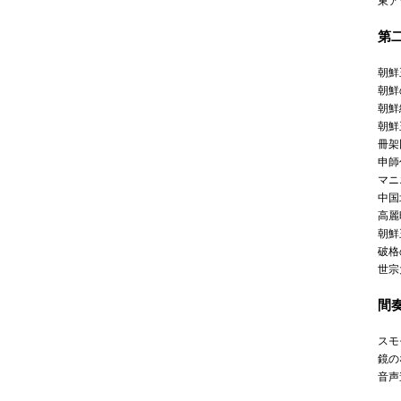
東ア
第
朝鮮
朝鮮
朝鮮
朝鮮
冊架
申師
マニ
中国
高麗
朝鮮
破格
世宗
間
スモ
鏡の
音声