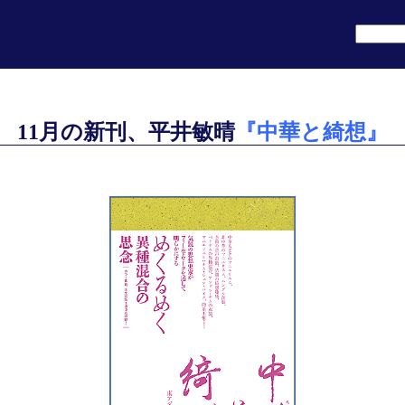
11月の新刊、平井敏晴
『中華と綺想』