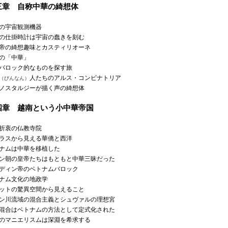
三章 自称中華の綺想体
の宇宙観測機器
の仕掛時計は宇宙の蠢きを刻む
帝の綺想趣味とカスティリオーネ
の「中華」
バロック的なものを探す旅
人たちのアルス・コンビナトリア
（びんなん）
ノスタルジーが描く声の綺想体
四章 越南という小中華帝国
折衷の仏教寺院
ラスから見える華僑と西洋
ナムは中華を移植した
ン朝の皇帝たちはもともと中華三昧だった
ディン帝のベトナムバロック
ナム文化の地政学
ットの驚異空間から見えること
ン川流域の混合主義とシュヴァルの理想宮
混合はベトナムの方法として定式化された
のマニエリスムは深淵を希求する