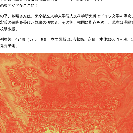
の東アジアがここに！
の平井敏晴さんは、東京都立大学大学院人文科学研究科でドイツ文学を専攻
宏氏の薫陶を受けた気鋭の研究者。その後、韓国に拠点を移し、現在は漢陽
校助教授。
判並製、424頁（カラー8頁）本文図版135点収録、定価 本体3200円＋税、1
発売予定。