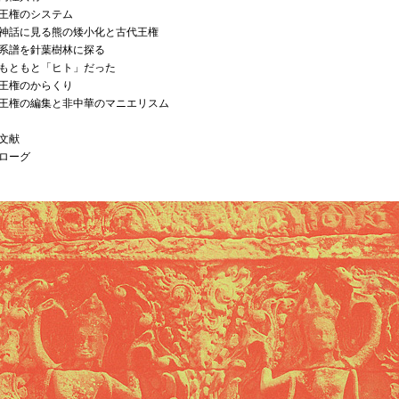
王権のシステム
神話に見る熊の矮小化と古代王権
系譜を針葉樹林に探る
もともと「ヒト」だった
王権のからくり
王権の編集と非中華のマニエリスム
文献
ローグ