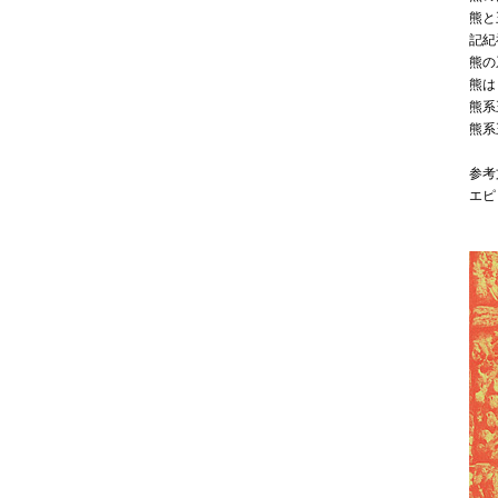
熊と
記紀
熊の
熊は
熊系
熊系
参考
エピ