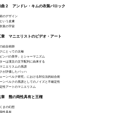
奏曲２ アンドレ・キムの衣装バロック
術のデザイン
という皮膚
衣装の宇宙
五章 マニエリストのビデオ・アート
の結合術師
クにとっての太極
ビンバの美学」とシャーマニズム
ターは漢文の文字配列に由来する
マニエリスムの系譜
クが評価したバッハ
ェーンベルク研究」における対位法的結合術
ーンベルクの系譜としてのノイズと不確定性
定性アートのマニエリスム
六章 熊の両性具有と王権
くまの幻想
両性具有