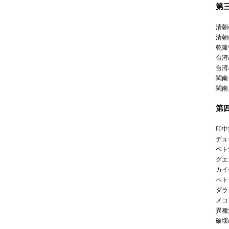
第
清朝
清朝
乾隆
台湾
台湾
閩南
閩南
第
印中
デュ
ベト
グエ
カイ
ベト
ダラ
メコ
異種
破壊