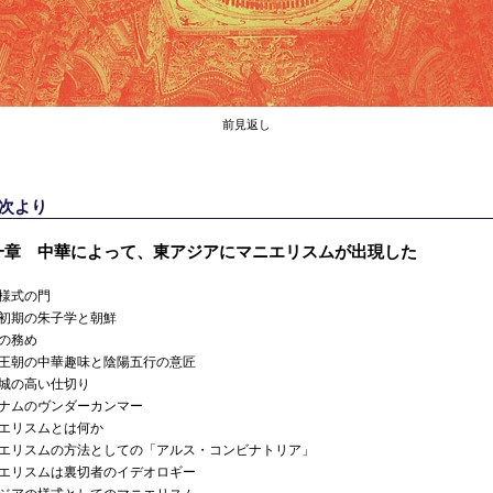
前見返し
目次より
一章 中華によって、東アジアにマニエリスムが出現した
様式の門
初期の朱子学と朝鮮
の務め
王朝の中華趣味と陰陽五行の意匠
城の高い仕切り
ナムのヴンダーカンマー
エリスムとは何か
エリスムの方法としての「アルス・コンビナトリア」
エリスムは裏切者のイデオロギー