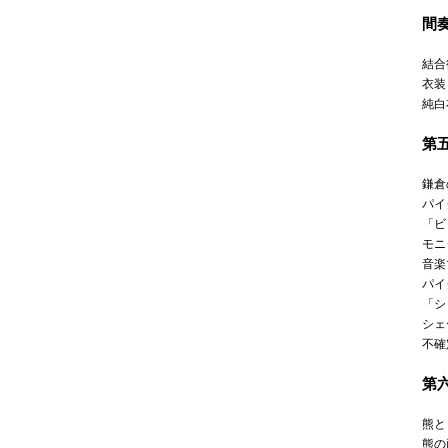
間
結合
衣装
純白
第
鎌倉
パイ
「ビ
モニ
音楽
パイ
「シ
シェ
不確
第
熊と
熊の