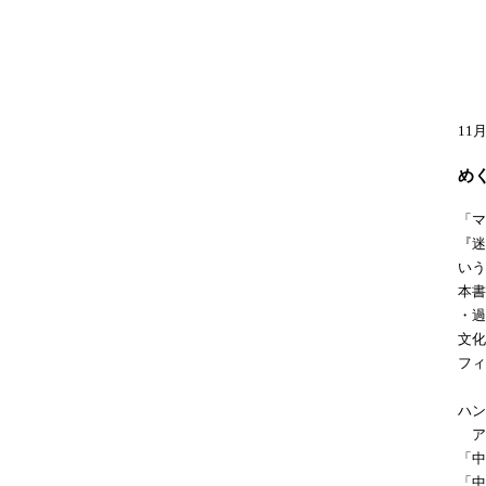
11
め
「マ
『迷
いう
本書
・過
文化
フィ
ハン
ア
「中
「中