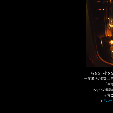
名もない小さ
一夜限りの特別ス
「今
あなたの息吹
今宵
（
『ムッ