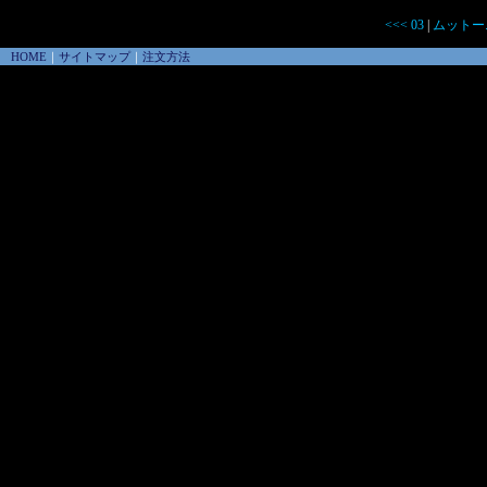
<<< 03
|
ムットー
HOME
｜
サイトマップ
｜
注文方法