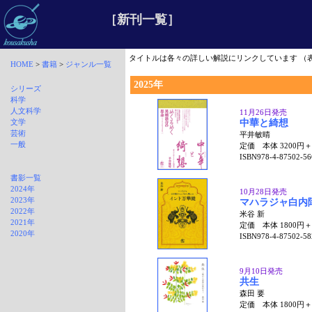
［新刊一覧］
タイトルは各々の詳しい解説にリンクしています （
HOME
>
書籍
>
ジャンル一覧
2025年
シリーズ
科学
人文科学
11月26日発売
文学
中華と綺想
芸術
平井敏晴
一般
定価 本体 3200円
ISBN978-4-87502-56
書影一覧
2024年
10月28日発売
2023年
マハラジャ白内
2022年
米谷 新
2021年
定価 本体 1800円
2020年
ISBN978-4-87502-58
9月10日発売
共生
森田 要
定価 本体 1800円