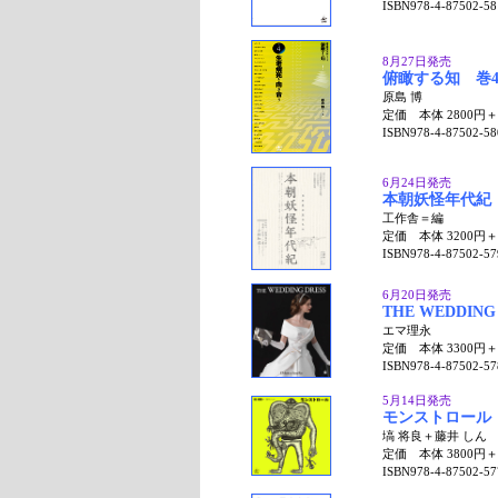
ISBN978-4-87502-58
8月27日発売
俯瞰する知 巻
原島 博
定価 本体 2800円
ISBN978-4-87502-58
6月24日発売
本朝妖怪年代紀
工作舎＝編
定価 本体 3200円
ISBN978-4-87502-57
6月20日発売
THE WEDDING
エマ理永
定価 本体 3300円
ISBN978-4-87502-57
5月14日発売
モンストロール
塙 将良＋藤井 しん
定価 本体 3800円
ISBN978-4-87502-57