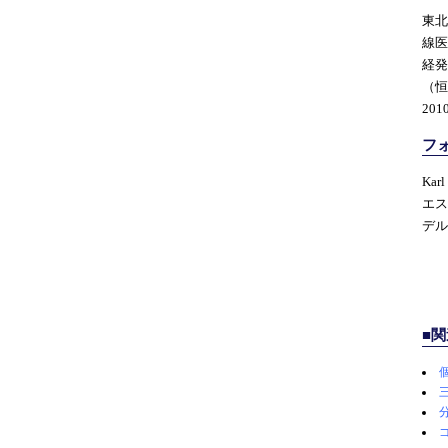
東北
線医
経発
（恒
20
フ
Karl
エス
デル
■