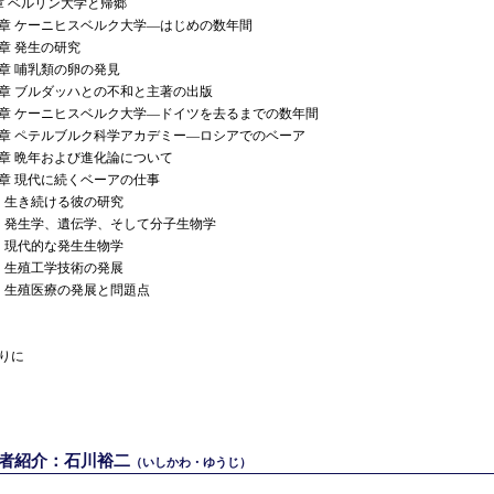
章 ベルリン大学と帰郷
0章 ケーニヒスベルク大学―はじめの数年間
1章 発生の研究
2章 哺乳類の卵の発見
3章 ブルダッハとの不和と主著の出版
4章 ケーニヒスベルク大学―ドイツを去るまでの数年間
5章 ペテルブルク科学アカデミー―ロシアでのベーア
6章 晩年および進化論について
7章 現代に続くベーアの仕事
生き続ける彼の研究
発生学、遺伝学、そして分子生物学
現代的な発生生物学
生殖工学技術の発展
生殖医療の発展と問題点
りに
著者紹介：石川裕二
（いしかわ・ゆうじ）