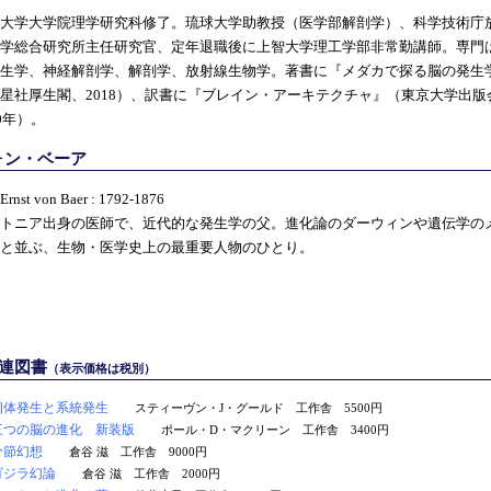
大学大学院理学研究科修了。琉球大学助教授（医学部解剖学）、科学技術庁
学総合研究所主任研究官、定年退職後に上智大学理工学部非常勤講師。専門
生学、神経解剖学、解剖学、放射線生物学。著書に『メダカで探る脳の発生
星社厚生閣、2018）、訳書に『ブレイン・アーキテクチャ』（東京大学出版
10年）。
ォン・ベーア
 Ernst von Baer : 1792-1876
トニア出身の医師で、近代的な発生学の父。進化論のダーウィンや遺伝学の
と並ぶ、生物・医学史上の最重要人物のひとり。
関連図書
（表示価格は税別）
個体発生と系統発生
スティーヴン・J・グールド 工作舎 5500円
三つの脳の進化 新装版
ポール・D・マクリーン 工作舎 3400円
分節幻想
倉谷 滋 工作舎 9000円
ゴジラ幻論
倉谷 滋 工作舎 2000円