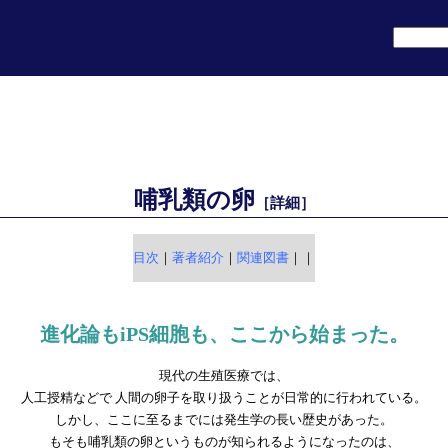
哺乳類の卵
［詳細］
目次
｜
著者紹介
｜
関連図書
｜
｜
進化論もiPS細胞も、ここから始まった。
現代の生殖医療では、
人工授精などで 人間の卵子を取り扱うことが日常的に行われている。
しかし、ここに至るまでには発生学の長い歴史があった。
もそも哺乳類の卵というものが知られるようになったのは、