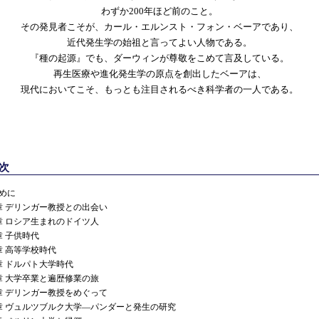
わずか200年ほど前のこと。
その発見者こそが、カール・エルンスト・フォン・ベーアであり、
近代発生学の始祖と言ってよい人物である。
『種の起源』でも、ダーウィンが尊敬をこめて言及している。
再生医療や進化発生学の原点を創出したベーアは、
現代においてこそ、もっとも注目されるべき科学者の一人である。
次
めに
章 デリンガー教授との出会い
章 ロシア生まれのドイツ人
章 子供時代
章 高等学校時代
章 ドルパト大学時代
章 大学卒業と遍歴修業の旅
章 デリンガー教授をめぐって
章 ヴュルツブルク大学―パンダーと発生の研究