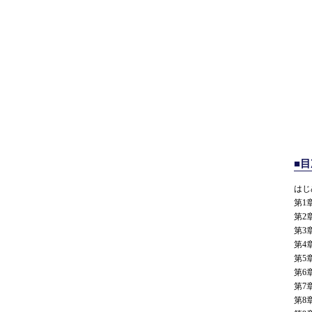
■目
はじ
第1
第2
第3
第4
第5
第6
第7
第8