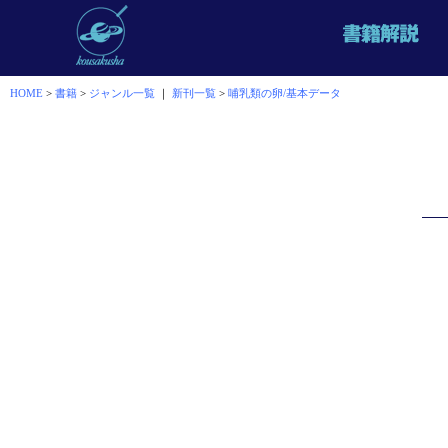
HOME
>
書籍
>
ジャンル一覧
｜
新刊一覧
>
哺乳類の卵/基本データ