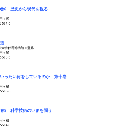
巻6 歴史から現代を視る
0円＋税
2-587-0
道
学大学付属博物館＝監修
0円＋税
2-586-3
いったい何をしているのか 第十巻
0円＋税
2-585-6
巻5 科学技術のいまを問う
0円＋税
2-584-9