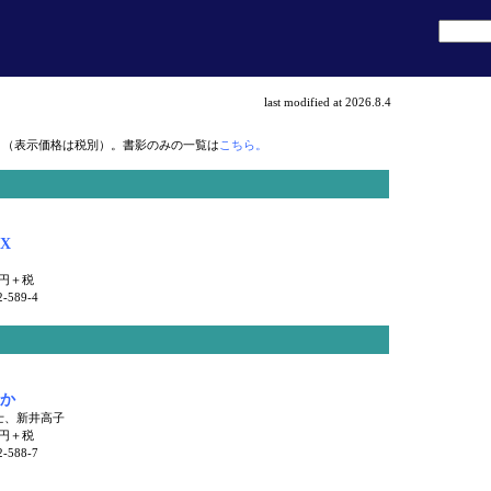
last modified at 2026.8.4
 （表示価格は税別）。書影のみの一覧は
こちら。
X
0円＋税
2-589-4
か
士、新井高子
0円＋税
2-588-7