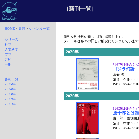
［新刊一覧］
HOME
>
書籍
>
ジャンル一覧
新刊を刊行日の新しい順に掲載します。
シリーズ
タイトルは各々の詳しい解説にリンクしています
科学
人文科学
2026年
文学
芸術
一般
8月26日発売予定
ゴジラ幻論＋
倉谷 滋
書影一覧
定価 本体 250
2025年
ISBN978-4-8750
2024年
2023年
2026年
2022年
2021年
8月26日発売予定
唐十郎とは誰
唐十郎、巖谷國
定価 本体 350
ISBN978-4-8750