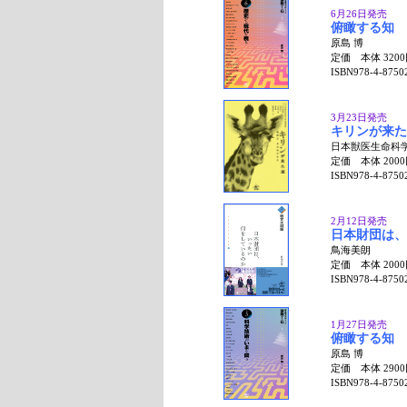
6月26日発売
俯瞰する知 
原島 博
定価 本体 320
ISBN978-4-8750
3月23日発売
キリンが来た
日本獣医生命科
定価 本体 200
ISBN978-4-8750
2月12日発売
日本財団は、
鳥海美朗
定価 本体 200
ISBN978-4-8750
1月27日発売
俯瞰する知 
原島 博
定価 本体 290
ISBN978-4-8750