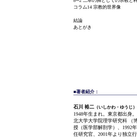
8─2 二本の脚としての宗教と
コラム14 宗教的世界像
結論
あとがき
■著者紹介：
石川 裕二
（いしかわ・ゆうじ）
1948年生まれ。東京都出身。
北大学大学院理学研究科 （博
授（医学部解剖学）、199
任研究官、2001年より独