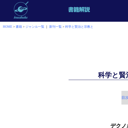
HOME
>
書籍
>
ジャンル一覧
｜
新刊一覧
>
科学と賢治と宗教と
科学と賢
目
デクノ