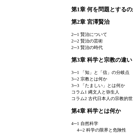
第1章 何を問題とするの
第2章 宮澤賢治
2─1 賢治について
2─2 賢治の芸術
2─3 賢治の時代
第3章 科学と宗教の違い
3─1 「知」と「信」の分岐点
3─2 宗教とは何か
3─3 「たましい」とは何か
コラム1 縄文人と弥生人
コラム2 古代日本人の宗教的
第4章 科学とは何か
4─1 自然科学
4─2 科学の限界と危険性