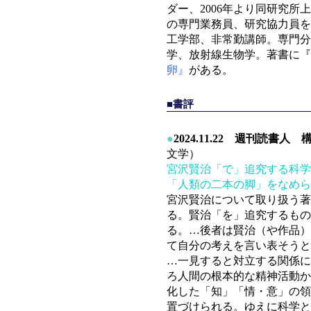
ダー、2006年より同研究
の専門業務員、研究協力員を歴
工学部、非常勤講師。専門分
学、放射線生物学。著書に『
卵』
がある。
■書評
●
2024.11.22 週刊読書人
文学）
宮沢賢治「で」追究する科学
「人類の二本の脚」をなめら
宮沢賢治について取り扱う著
る。賢治「を」追究するもの
る。…後者は賢治（や作品）
て自分の考えを言い表そうと
…一見すると対立する関係に
ろ人間の根本的な精神活動か
化した「知」「情・意」の領
置づけられる。ゆえに科学と