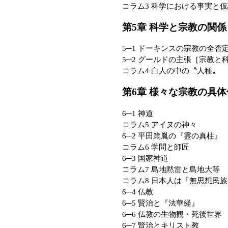
コラム3 科学における事実と
第5章 科学と宗教の関係
5─1 ドーキンスの宗教の全否
5─2 グールドの主張［宗教と
コラム4 白人の中の〝人種〟
第6章 様々な宗教の具体
6─1 神道
コラム5 アイヌの神々
6─2 平田篤胤の『霊の真柱』
コラム6 学問と師匠
6─3 国家神道
コラム7 島地黙雷と島地大等
コラム8 日本人は「無思想民
6─4 仏教
6─5 賢治と『法華経』
6─6 仏教の生物観・死後世界
6─7 賢治とキリスト教