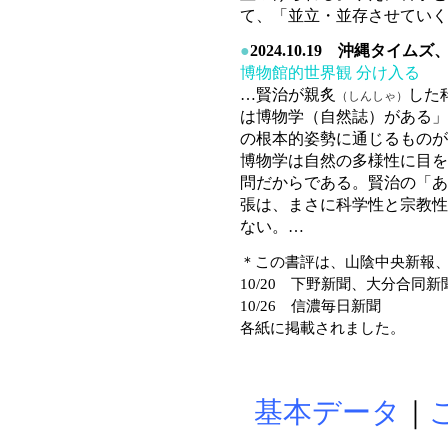
て、「並立・並存させていく
●
2024.10.19 沖縄タイ
博物館的世界観 分け入る
…賢治が親炙
した
（しんしゃ）
は博物学（自然誌）がある」
の根本的姿勢に通じるものが
博物学は自然の多様性に目を
問だからである。賢治の「あ
張は、まさに科学性と宗教性
ない。…
＊この書評は、山陰中央新報
10/20 下野新聞、大分合同新
10/26 信濃毎日新聞
各紙に掲載されました。
基本データ
｜