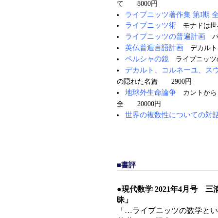
て 8000円
ライプニッツ著作集 第I期 全
ライプニッツ術
モナドは世界
ライプニッツの普遍計画
バ
英仏普遍言語計画
デカルト、
ペルシャの鏡
ライプニッツの
デカルト、コルネーユ、ス
の隠れた名篇 2900円
地球外生命論争
カントから
全 20000円
世界の複数性についての対
■書評
●
現代数学 2021年4月号
昧」
「…ライプニッツの数学といえ