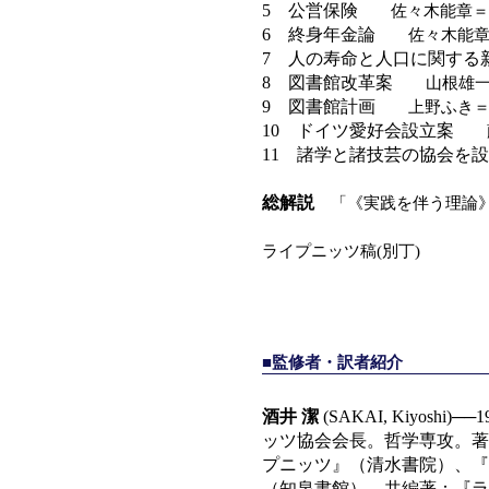
5 公営保険
佐々木能章＝
6 終身年金論
佐々木能章
7 人の寿命と人口に関する
8 図書館改革案
山根雄一
9 図書館計画
上野ふき＝
10 ドイツ愛好会設立案
藤
11 諸学と諸技芸の協会を
総解説
「《実践を伴う理論》
ライプニッツ稿(別丁)
■監修者・訳者紹介
酒井 潔
(SAKAI, Kiyos
ッツ協会会長。哲学専攻。著
プニッツ』（清水書院）、『
（知泉書館）、共編著：『ラ