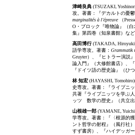
津崎良典
(TSUZAKI, Yos
攻。著書：『デカルトの憂
marginalités à l’épreuve
（Press
O・ブロック『唯物論』（白
集』第四巻（知泉書館）など
高田博行
(TAKADA, Hir
語学専攻。著書：
Grammatik u
Gruyter）、『ヒトラー
論入門』（大修館書店）、『
『ドイツ語の歴史論』（ひつ
林 知宏
(HAYASHI, Tomo
史専攻。著書：『ライプニッ
共著『ライプニッツを学ぶ人
ッツ 数学の歴史』（共立出
山根雄一郎
(YAMANE, Yu
学専攻。著書：『〈根源的獲
ント哲学の射程』（風行社）
すず書房）、『ハイデッガー