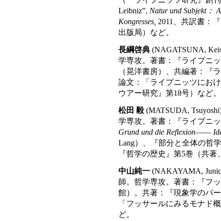
Leibniz”,
Natur und Subjekt： Akt
Kongresses,
2011、共訳書：
出版局）など。
長綱啓典
(NAGATSUNA, 
学専攻。著書：『ライプニッ
（晃洋書房）、共編著：『ラ
論文：「ライプニッツにおけ
ウアー研究』第18号）など。
松田 毅
(MATSUDA, Tsu
学専攻。著書：『ライプニッ
Grund und die Reflexion―― Ident
Lang）、『部分と全体の
『哲学の歴史』第5巻（共著
中山純一
(NAKAYAMA, J
師。哲学専攻。著書：『フッ
館）。共著：『現象学のパー
「フッサールにみるモナド概
ど。