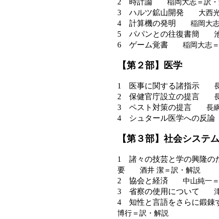
2 時計論
稲岡大志＝訳・
3 ハルツ鉱山開発
大西光
4 計算機の発明
稲岡大志
5 パパンとの往復書簡
池田
6 ゲーム覚書
稲岡大志＝
【第２部】医学
1 医事に関する諸指示
長綱
2 保健官庁設立の提言
長綱
3 ペスト対策の提言
長綱啓
4 シュタール医学への反論
【第３部】社会システ
1 諸々の技芸と学の興隆の
要
酒井 潔＝訳・解説
2 協会と経済
中山純一＝
3 省察の使用について
津崎
4 知性と言語をさらに鍛錬
博行＝訳・解説