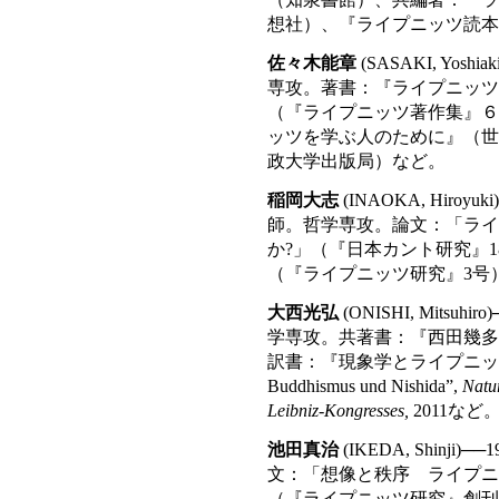
想社）、『ライプニッツ読本
佐々木能章
(SASAKI, Yo
専攻。著書：『ライプニッツ
（『ライプニッツ著作集』６
ッツを学ぶ人のために』（世
政大学出版局）など。
稲岡大志
(INAOKA, Hiro
師。哲学専攻。論文：「ライ
か?」（『日本カント研究』
（『ライプニッツ研究』3号
大西光弘
(ONISHI, Mits
学専攻。共著書：『西田幾多
訳書：『現象学とライプニッツ』
Buddhismus und Nishida”,
Natu
Leibniz-Kongresses,
2011など
池田真治
(IKEDA, Shin
文：「想像と秩序 ライプニ
（『ライプニッツ研究』創刊号）、“Les l