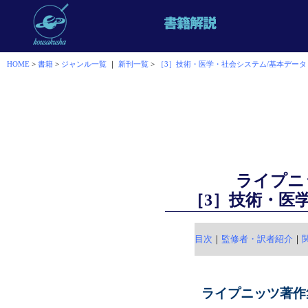
HOME
>
書籍
>
ジャンル一覧
｜
新刊一覧
>
［3］技術・医学・社会システム/基本データ
ライプニッ
［3］技術・医
目次
｜
監修者・訳者紹介
｜
ライプニッツ著作集