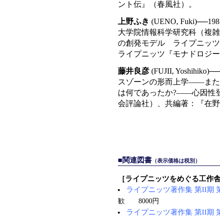
ント伝』（春風社）。
上野ふき
(UENO, Fuki
大学院情報科学研究科（複雑
の創発モデル ライプニッツ
ライプニッツ『モナドロジー』30
藤井良彦
(FUJII, Yoshi
スゾーンの形而上学——また
は何であったか?——心因性
会評論社）、共編著：『在野
■関連図書
（表示価格は税別）
［ライプニッツをめぐる工作
ライプニッツ著作集 第II期 
歓 8000円
ライプニッツ著作集 第II期