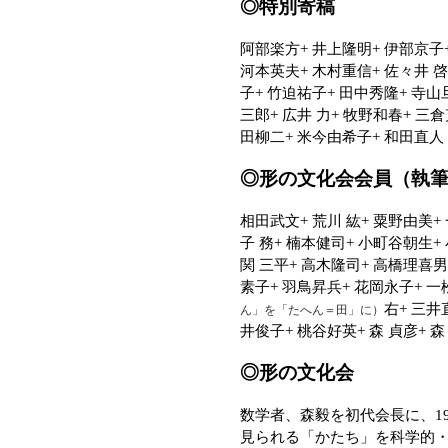
◎特別寄稿
阿部楽方+ 井上隆明+ 伊部京子+
河本英夫+ 木村重信+ 佐々井 啓
子+ 竹迫祐子+ 田中秀隆+ 寺山旦
三郎+ 広井 力+ 牧野和春+ 三
田柳二+ 米今由希子+ 和田直人
◎形の文化会会員（執
相田武文+ 荒川 紘+ 粟野由美+
子 務+ 楠本健司+ 小町谷朝生+
関 三平+ 高木隆司+ 高橋理喜男
素子+ 羽鳥昇兵+ 花岡永子+ 一
右+ 三井
ん」を「たへん＝田」に）
井俊子+ 桃谷好英+ 森 貞彦+ 森
◎形の文化会
数学者、森毅を初代会長に、1
見られる「かたち」を科学的