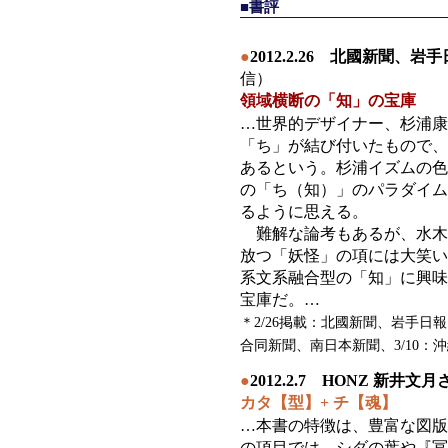
■書評
●
2012.2.26 北國新聞、
信）
領域横断の「知」の宝庫
…世界的デザイナー、杉浦康
「ち」が結び付いたもので、
あるという。杉浦イズムの色
の「ち（知）」のパラダイム
るように思える。
難解な論考もあるが、水木
放つ「妖怪」の項には大笑い
系文系融合型の「知」に興味
宝庫だ。…
＊2/26掲載：北國新聞、岩手日
合同新聞、南日本新聞、3/10：沖
●
2012.2.7 HONZ 新井
カタ【型】+ チ【魂】
…本書の特徴は、豊富な図版
の項目では、シダの葉や『冨