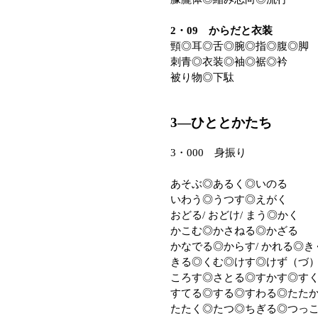
2・09 からだと衣装
頸◎耳◎舌◎腕◎指◎腹◎脚
刺青◎衣装◎袖◎裾◎衿
被り物◎下駄
3—ひととかたち
3・000 身振り
あそぶ◎あるく◎いのる
いわう◎うつす◎えがく
おどる/ おどけ/ まう◎かく
かこむ◎かさねる◎かざる
かなでる◎からす/ かれる◎き
きる◎くむ◎けす◎けず（づ
ころす◎さとる◎すかす◎す
すてる◎する◎すわる◎たた
たたく◎たつ◎ちぎる◎つっ