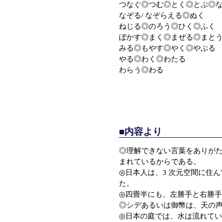
つなぐ◎つむ◎とく◎とぶ◎
なぞる/ なぞらえる◎ぬく
ねじる◎のろう◎ひく◎ふく
ぼかす◎まく◎まぜる◎まと
みる◎もやす◎やく◎やぶる
やる◎わく◎わたる
わらう◎わる
■内容より
◎理解できない言葉をありがた
まれているからである。
◎日本人は、3 次元空間に住
た。
◎四畳半にも、左勝手と右勝
◎シデあるいは御幣は、天の声
◎日本の庭では、水は流れて