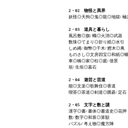
2・02 物怪と異界
妖怪◎天狗◎鬼◎龍◎地獄/ 極
2・03 道具と暮らし
風呂敷◎旗/ 幟◎火消◎武器
数珠◎てまり◎折り紙◎水引
しめ縄/ 御幣◎千木/ 鰹木◎凧
ものさし◎文房四宝◎和紙◎
車◎橋◎家◎柱◎庭/ 借景
垣/ 生垣◎墓石
2・04 遊芸と芸道
能◎文楽◎歌舞伎◎香道
喫茶◎茶道◎剣道◎囲碁/ 定石
2・05 文字と数と謎
漢字◎書/ 書体◎書道史◎花押
数/ 数字◎和算◎算額
パズル/ 考え物◎魔方陣