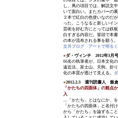
し、凧の項目では、解説文中
いて面白い。またカバーの裏
２本で紅白の色使いなのだが
った。こうなると新しいイン
芸術を好む方にとっては鉄板
白すぎる内容だ。冒頭で本書
の本が流布される事を願う。
文月ブログ アートで明るく
●
ダ・ヴィンチ 2012年3月
66名の執筆者が、日本文化
遠近法、富士山、天狗、折り
化の本質が透けて見える。
ダ
●
2012.2.3 週刊読書人 
「かたちの四面体」の観点か
入
…「かたち」とはなにか、を
「かたちの四面体」と名付け
から「かたち」を論ずること
入していることに成功してい