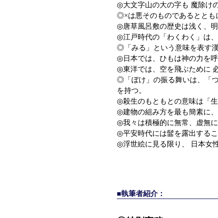
◎大文字山の大の字も 魔除け
◎×は悪そのものであるととも
◎唐草風呂敷の歴史は浅く、明
◎江戸時代の「わくわく」は、
◎「みる」という意味を表す漢字
◎日本では、ひもは神の力を呼
◎東洋では、空を飛ぶために 
◎「ぼけ」の振る舞いは、「つ
を持つ。
◎殺生のもともとの意味は「
◎建物の組み方を最も簡素に、
◎我々は積極的に無常、虚無に
◎平安時代には髷を露出するこ
◎浮世絵に見る限り、 日本女
■執筆者紹介：