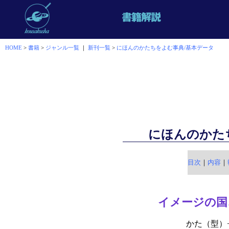
HOME
>
書籍
>
ジャンル一覧
｜
新刊一覧
>
にほんのかたちをよむ事典/基本データ
にほんのかた
目次
｜
内容
｜
イメージの国
かた（型）