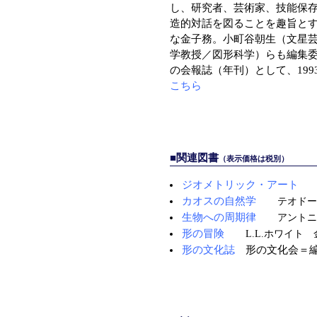
し、研究者、芸術家、技能保
造的対話を図ることを趣旨とす
な金子務。小町谷朝生（文星
学教授／図形科学）らも編集
の会報誌（年刊）として、1993
こちら
■関連図書
（表示価格は税別）
ジオメトリック・アート
カオスの自然学
テオドー
生物への周期律
アントニ
形の冒険
L.L.ホワイト
形の文化誌
形の文化会＝編 