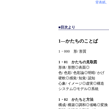
背表紙、
■目次より
1—かたちのことば
1・000 形/ 形質
1・01 かたちの見取図
形体/ 形態◎表面◎
色/ 色彩/ 色彩論◎明暗/ かげ
硬軟◎感覚/ 知覚/ 認知
心象/ イメージ◎虚実◎構造
システム◎モデル◎系統
1・02 かたちと方法
構成/ 構築◎調和◎省略◎変換