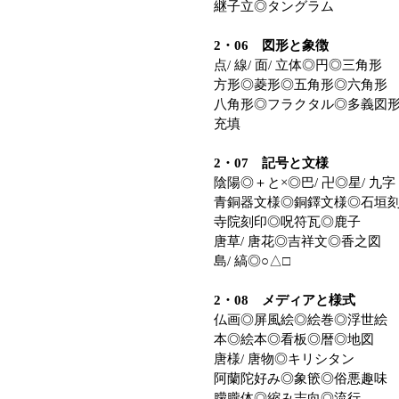
継子立◎タングラム
2・06 図形と象徴
点/ 線/ 面/ 立体◎円◎三角形
方形◎菱形◎五角形◎六角形
八角形◎フラクタル◎多義図
充填
2・07 記号と文様
陰陽◎＋と×◎巴/ 卍◎星/ 九字
青銅器文様◎銅鐸文様◎石垣
寺院刻印◎呪符瓦◎鹿子
唐草/ 唐花◎吉祥文◎香之図
島/ 縞◎○△□
2・08 メディアと様式
仏画◎屏風絵◎絵巻◎浮世絵
本◎絵本◎看板◎暦◎地図
唐様/ 唐物◎キリシタン
阿蘭陀好み◎象篏◎俗悪趣味
朦朧体◎縮み志向◎流行