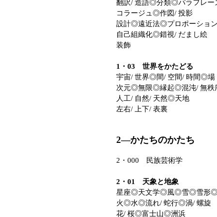
翻訳/ 造語◎分類◎パラフレー
コラージュ◎作図/ 投影
設計◎遠近法◎プロポーショ
自己組織化◎錯視/ だまし絵
装飾
1・03 世界をかたどる
宇宙/ 世界◎間/ 空間/ 時間◎場
次元◎無限◎縁起◎混沌/ 無秩
人工/ 自然/ 天然◎天地
左右/ 上下/ 表裏
2—かたちのかたち
2・000 民族芸術学
2・01 天象と地象
星座◎天文学◎風◎雪◎雪形
火◎水◎流れ/ 蛇行◎渦/ 螺旋
花/ 桜◎富士山◎洲浜