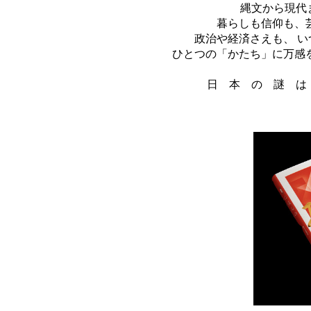
縄文から現代
暮らしも信仰も、
政治や経済さえも、 
ひとつの「かたち」に万感
日 本 の 謎 