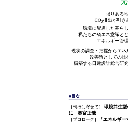
元
限りある
CO
排出が引き
2
環境に配慮した暮ら
私たちの省エネ意識と
エネルギー管
現状の調査・把握からエネ
改善策としての技
構築する日建設計総合研
■目次
環境共生型
［刊行に寄せて］
に 奥宮正哉
「エネルギー
［プロローグ］