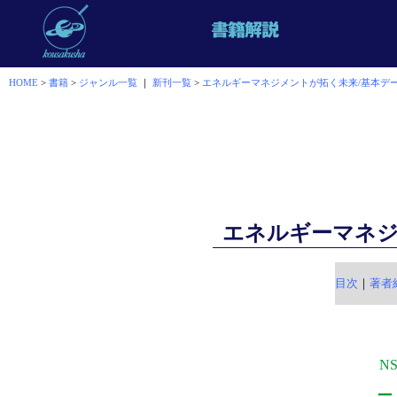
HOME
>
書籍
>
ジャンル一覧
｜
新刊一覧
>
エネルギーマネジメントが拓く未来/基本デ
エネルギーマネ
目次
｜
著者
N