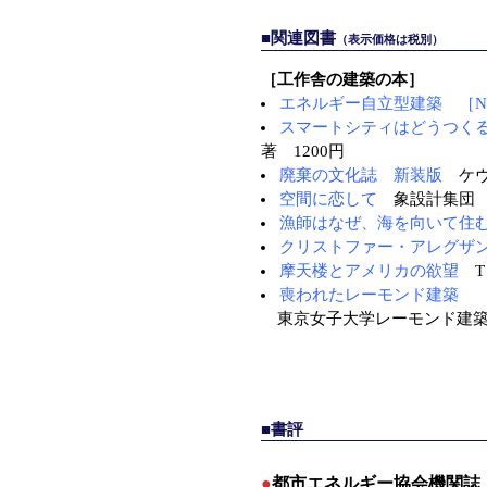
■関連図書
（表示価格は税別）
［工作舎の建築の本］
エネルギー自立型建築 ［NS
スマートシティはどうつくる
著 1200円
廃棄の文化誌 新装版
ケヴ
空間に恋して
象設計集団 4
漁師はなぜ、海を向いて住
クリストファー・アレグザ
摩天楼とアメリカの欲望
T
喪われたレーモンド建築
東京女子大学レーモンド建築 
■書評
●
都市エネルギー協会機関誌「N