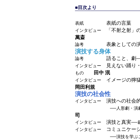
■目次より
表紙の言
表紙
「不射之射」
インタビュー
萬斎
表象として
論考
演技する身体
語ること、劇
論考
見えない踊り・
インタビュー
田中 泯
もの
イメージの獰猛
インタビュー
岡田利規
演技の社会性
演技への社会的
インタビュー
──人形劇・演
司
演技と真実
インタビュー
──
コミュニケーシ
インタビュー
──演技を学ぶ