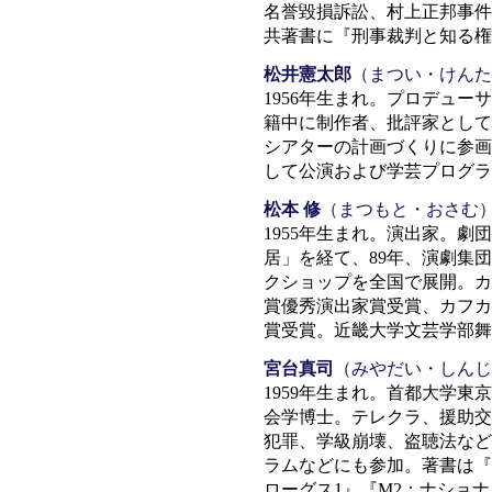
名誉毀損訴訟、村上正邦事件
共著書に『刑事裁判と知る権
松井憲太郎
（まつい・けんた
1956年生まれ。プロデュー
籍中に制作者、批評家として
シアターの計画づくりに参画
して公演および学芸プログラ
松本 修
（まつもと・おさむ
1955年生まれ。演出家。
居」を経て、89年、演劇集
クショップを全国で展開。カ
賞優秀演出家賞受賞、カフカ
賞受賞。近畿大学文芸学部舞
宮台真司
（みやだい・しんじ
1959年生まれ。首都大学
会学博士。テレクラ、援助交
犯罪、学級崩壊、盗聴法など
ラムなどにも参加。著書は『
ローグス1』『M2：ナショ