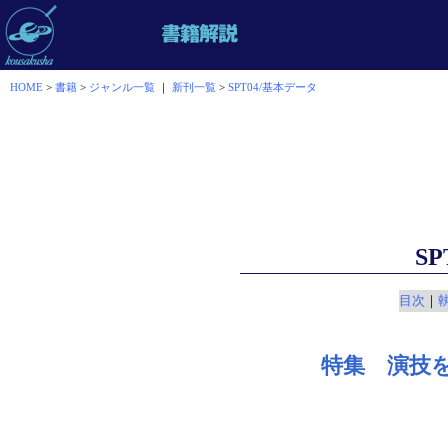
HOME
>
書籍
>
ジャンル一覧
｜
新刊一覧
>
SPT04/基本データ
SP
目次
｜
特集 演技