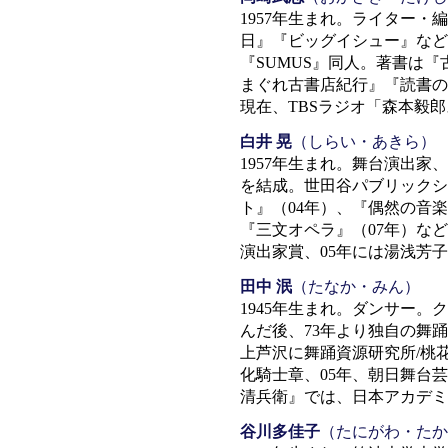
1957年生まれ。ライター
日』『ビッグイシュー』など
『SUMUS』同人。著書は
まぐれ古書店紀行』『読書の
現在、TBSラジオ「森本毅
白井 晃
（しらい・あきら）
1957年生まれ。舞台演出家
を結成。世田谷パブリックシ
ト』（04年）、『偶然の音楽
『三文オペラ』（07年）など
演出家賞、05年には湯浅芳
田中 泯
（たなか・みん）
1945年生まれ。ダンサー
んだ後、73年より独自の舞
上芦沢に舞踊資源研究所/桃
化騎士章、05年、朝日舞台
清兵衛』では、日本アカデミ
谷川多佳子
（たにがわ・たか