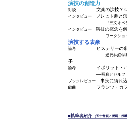
演技の創造力
文楽の演技？
対談
ブレヒト劇と
インタビュー
──『三文オペ
演技の概念を
インタビュー
──ワークショ
演技する表象
ヒステリーの
論考
──近代神経学
子
イポリット・バ
論考
──写真とセルフ・ポ
事実に紛れ込
ブックレビュー
フランツ・カ
戯曲
■執筆者紹介
（五十音順／所属・役