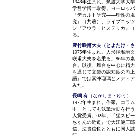
1948年生まれ。筑波大学
学哲学博士取得。ヨーロッパ
『デカルト研究——理性の境
究』（共著）、ライプニッツ
ン『アウラ・ヒステリカ』（
る。
豊竹咲甫大夫（とよたけ・さ
1975年生まれ。人形浄瑠璃
咲甫大夫を名乗る。86年の
台。以後、舞台を中心に精力
を通じて文楽の認知度の向上
語』では素浄瑠璃とメディア
みた。
長嶋 有
（ながしま・ゆう）
1972年生まれ。作家。コ
甲」としても執筆活動を行う
人賞受賞。02年、「猛スピ
ちゃんの近道』で大江健三郎
信、法貴信也とともに同人誌『M