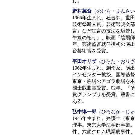
行。
野村萬斎
（のむら・まんさい
1966年生まれ。狂言師。
芸術祭新人賞、芸術選奨文部
言』など狂言の技法を駆使し
午線の祀り』、映画『陰陽師
年、芸術監督就任後初の演出
台芸術賞を受賞。
平田オリザ
（ひらた・おりざ
1962年生まれ。劇作家、
インセンター教授。国際基督
東京・駒場のアゴラ劇場を本
國士戯曲賞受賞。02年、『
賞グランプリを受賞。著書に
ある。
弘中惇一郎
（ひろなか・じゅ
1945年生まれ。弁護士（
理事。東京大学法学部卒業。
件、六価クロム職業病事件、