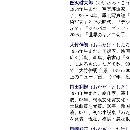
飯沢耕太郎
（いいざわ・こう
1954年生まれ。写真評論
了。90〜94年、季刊写真誌『
術写真」とその時代』『デジ
か？』『ジャパニーズ・フォト
2005』『世界のキノコ切
大竹伸朗
（おおたけ・しんろ
1955年生まれ。美術家。
広く活動。画集、著書は『SO
こにあるもの』など多数。9
て「大竹伸朗 全景 1995-
上のニュー宇宙」（07年、
岡田利規
（おかだ・としき）
1973年生まれ。劇作家、演
成。05年、横浜文化賞文化
士戯曲賞を受賞。06年、新国立
演。07年、初の小説集『わ
を発表。現在、横浜・急な坂
岡崎武志
（おかざき・たけし