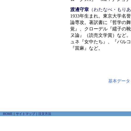
渡邊守章
（わたなべ・もりあ
1933年生まれ。東京大学
論専攻。著訳書に『哲学の舞
覚』、クローデル『繻子の靴
ヌ論』（読売文学賞）など。
ュネ『女中たち』、『バルコ
『當麻』など。
基本データ
HOME
｜
サイトマップ
｜
注文方法