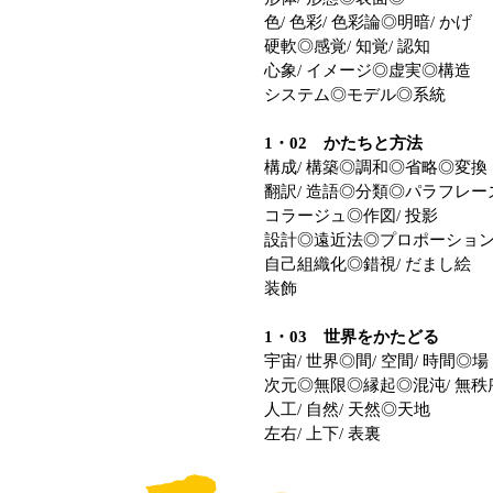
色/ 色彩/ 色彩論◎明暗/ かげ
硬軟◎感覚/ 知覚/ 認知
心象/ イメージ◎虚実◎構造
システム◎モデル◎系統
1・02 かたちと方法
構成/ 構築◎調和◎省略◎変換
翻訳/ 造語◎分類◎パラフレー
コラージュ◎作図/ 投影
設計◎遠近法◎プロポーショ
自己組織化◎錯視/ だまし絵
装飾
1・03 世界をかたどる
宇宙/ 世界◎間/ 空間/ 時間◎場
次元◎無限◎縁起◎混沌/ 無秩
人工/ 自然/ 天然◎天地
左右/ 上下/ 表裏