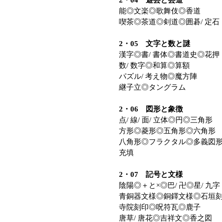
能◎文楽◎歌舞伎◎香道
喫茶◎茶道◎剣道◎囲碁/ 定石
2・05 文字と数と謎
漢字◎書/ 書体◎書道史◎花押
数/ 数字◎和算◎算額
パズル/ 考え物◎魔方陣
継子立◎タングラム
2・06 図形と象徴
点/ 線/ 面/ 立体◎円◎三角形
方形◎菱形◎五角形◎六角形
八角形◎フラクタル◎多義図
充填
2・07 記号と文様
陰陽◎＋と×◎巴/ 卍◎星/ 九字
青銅器文様◎銅鐸文様◎石垣
寺院刻印◎呪符瓦◎鹿子
唐草/ 唐花◎吉祥文◎香之図