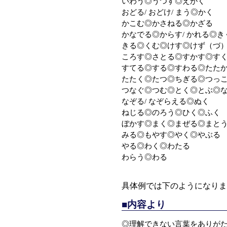
いわう◎うつす◎えがく
おどる/ おどけ/ まう◎かく
かこむ◎かさねる◎かざる
かなでる◎からす/ かれる◎き
きる◎くむ◎けす◎けず（づ
ころす◎さとる◎すかす◎す
すてる◎する◎すわる◎たた
たたく◎たつ◎ちぎる◎つっ
つなぐ◎つむ◎とく◎とぶ◎
なぞる/ なぞらえる◎ぬく
ねじる◎のろう◎ひく◎ふく
ぼかす◎まく◎まぜる◎まと
みる◎もやす◎やく◎やぶる
やる◎わく◎わたる
わらう◎わる
具体例では下のようになりま
■内容より
◎理解できない言葉をありがた