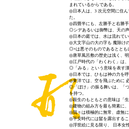
まれているからである。
◎日本人は、3 次元空間に住
た。
◎四畳半にも、左勝手と右勝
◎シデあるいは御幣は、天の声
◎日本の庭では、水は流れて
◎大文字山の大の字も 魔除け
◎×は悪そのものであるととも
◎唐草風呂敷の歴史は浅く、明
◎江戸時代の「わくわく」は、
◎「みる」という意味を表す漢字
◎日本では、ひもは神の力を呼
◎東洋では、空を飛ぶために 
◎「ぼけ」の振る舞いは、「つ
を持つ。
◎殺生のもともとの意味は「
◎建物の組み方を最も簡素に、
◎我々は積極的に無常、虚無に
◎平安時代には髷を露出するこ
◎浮世絵に見る限り、 日本女