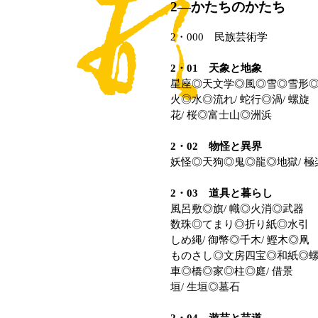
2―かたちのかたち
2・000 民族芸術学
2・01 天象と地象
星座◎天文学◎風◎雪◎雪形
火◎水◎流れ/ 蛇行◎渦/ 螺旋
花/ 桜◎富士山◎洲浜
2・02 物怪と異界
妖怪◎天狗◎鬼◎龍◎地獄/ 極
2・03 道具と暮らし
風呂敷◎旗/ 幟◎火消◎武器
数珠◎てまり◎折り紙◎水引
しめ縄/ 御幣◎千木/ 鰹木◎凧
ものさし◎文房四宝◎和紙◎
車◎橋◎家◎柱◎庭/ 借景
垣/ 生垣◎墓石
2・04 遊芸と芸道