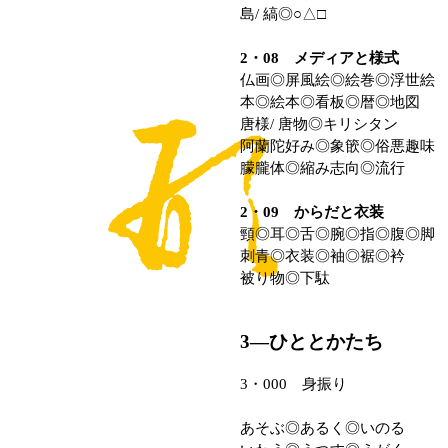
島/ 縞◎○△□
2・08 メディアと様式
仏画◎屏風絵◎絵巻◎浮世絵
本◎絵本◎看板◎暦◎地図
唐様/ 唐物◎キリシタン
阿蘭陀好み◎象篏◎俗悪趣味
朦朧体◎縮み志向◎流行
2・09 からだと衣装
頸◎耳◎舌◎腕◎指◎腹◎脚
刺青◎衣装◎袖◎裾◎衿
被り物◎下駄
3―ひととかたち
3・000 身振り
あそぶ◎あるく◎いのる