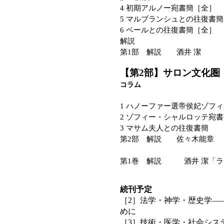
4 初期アルノー宛書簡［全
5 マルブランシュとの往復書
6 ベールとの往復書簡［全
解説
第1部 解説 酒井 潔
【第2部】サロン文
コラム
1 ハノーファー選帝侯妃ゾフ
2 ゾフィー・シャルロッテ宛
3 マサム夫人との往復書簡
第2部 解説 佐々木能章
第1巻 解説 酒井 潔「ラ
続刊予定
［2］法学・神学・歴史学―
めに
［3］技術・医学・社会シス