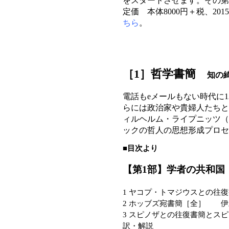
をスタートさせます。その第
定価 本体8000円＋税、20
ちら
。
［1］哲学書簡
知の
電話もeメールもない時代に1
らには政治家や貴婦人たちと
ィルヘルム・ライプニッツ（16
ックの哲人の思想形成プロセ
■目次より
【第1部】学者の共和国
1 ヤコプ・トマジウスとの
2 ホッブズ宛書簡［全］ 
3 スピノザとの往復書簡とス
訳・解説