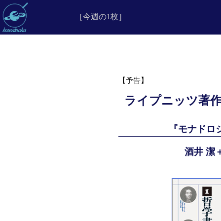
［今週の1枚］
【予告】
ライプニッツ著作集
『モナドロジ
酒井 潔