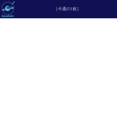
［今週の1枚］