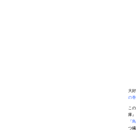
大好
の巻
この
庫』
『鳥
つ繊