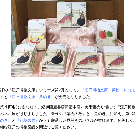
評の『江戸博物文庫』シリーズ第2弾として、
『江戸博物文庫 菜樹
（さいじ
』
と
『江戸博物文庫 魚の巻』
が発売となりました。
第2弾刊行にあわせて、紀伊國屋書店新宿本店7F美術書売り場にて『江戸博
パネル展がはじまりました。新刊の『菜樹の巻』と『魚の巻』に加え、第1
の巻』
と
『花草の巻』
からも厳選した見開きのパネルが並びます。色美しく
細な江戸の博物図譜を間近でご覧ください。