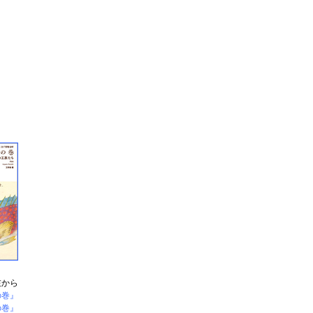
左から
の巻』
の巻』