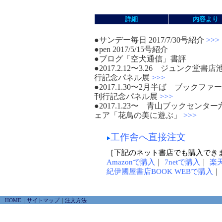
詳細
内容より
●サンデー毎日 2017/7/30号紹介
>>>
●pen 2017/5/15号紹介
●ブログ「空犬通信」書評
●2017.2.12〜3.26 ジュン
行記念パネル展
>>>
●2017.1.30〜2月半ば ブッ
刊行記念パネル展
>>>
●2017.1.23〜 青山ブックセ
ェア「花鳥の美に遊ぶ」
>>>
工作舎へ直接注文
［下記のネット書店でも購入でき
Amazonで購入
｜
7netで購入
｜
楽
紀伊國屋書店BOOK WEBで購入
HOME
｜
サイトマップ
｜
注文方法