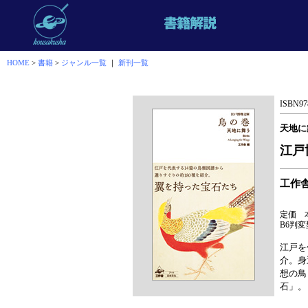
HOME
>
書籍
>
ジャンル一覧
｜
新刊一覧
ISBN978
天地に
江戸
工作
定価 
B6判変型
江戸を
介。身
想の鳥
石」。