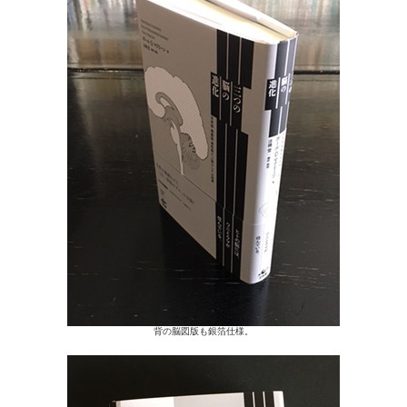
背の脳図版も銀箔仕様。