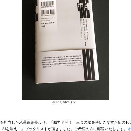
表4にも3本ライン。
を担当した米澤編集長より、「脳力全開！ 三つの脳を使いこなすための10
 AIを嗤え！」ブックリストが届きました。ご希望の方に郵送いたします。