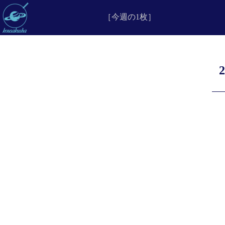
［今週の1枚］