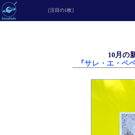
［注目の1枚］
10月の
『サレ・エ・ペ