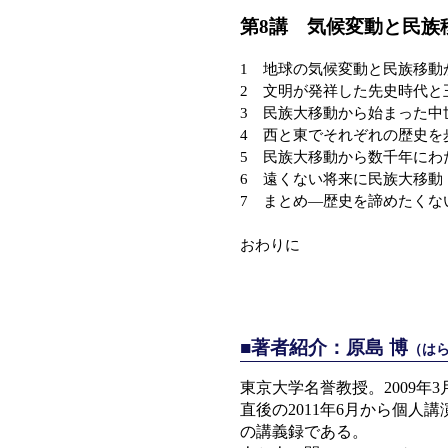
第8講 気候変動と民族
1 地球の気候変動と民族移動
2 文明が発祥した先史時代と
3 民族大移動から始まった中
4 西と東でそれぞれの歴史を
5 民族大移動から数千年にわ
6 遠くない将来に民族大移動
7 まとめ—歴史を諦めたくな
おわりに
■著者紹介：原島 博
（は
東京大学名誉教授。2009年
直後の2011年6月から個人
の講義録である。