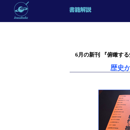
6月の新刊 『俯瞰す
歴史