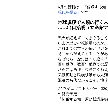
6月の新刊は、『俯瞰する知
現代を視る」
です。
地球規模で人類の行く
……出口治明（立命館
戦火が絶えず、めまぐるしく
いまは歴史の転換期なのか。
これまでの世界の長い歴史を
そこから視えてくることがあ
なぜなら、歴史はくり返す「
百年単位、数百年単位での歴
さらには西洋・東洋にくわえ
気候変動と民族移動から人類
混迷の時代だからこそ、地球
A5判変型ソフトカバー、320
旬発売予定。
『俯瞰する知—原島博講義