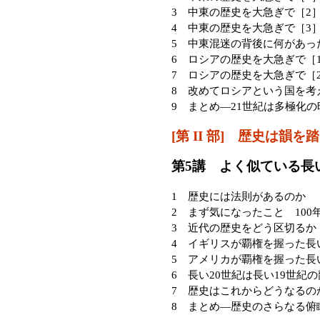
3 中東の歴史を大急ぎで［2
4 中東の歴史を大急ぎで［3
5 中東混迷の背後に何があっ
6 ロシアの歴史を大急ぎで［
7 ロシアの歴史を大急ぎで［
8 改めてロシアという国を考
9 まとめ—21世紀は多極化の
[第 II 部] 歴史は韻を
第5講 よく似ている長い
1 歴史には法則があるのか
2 まず気になったこと 10
3 近代の歴史をどう区切るか
4 イギリスが覇権を握った長
5 アメリカが覇権を握った長
6 長い20世紀は長い19世紀
7 歴史はこれからどうなるの
8 まとめ—歴史のさらなる俯