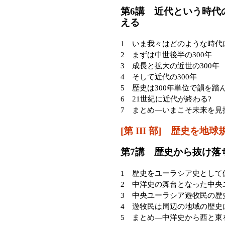
第6講 近代という時代
える
1 いま我々はどのような時代
2 まずは中世後半の300年
3 成長と拡大の近世の300年
4 そして近代の300年
5 歴史は300年単位で韻を踏
6 21世紀に近代が終わる?
7 まとめ—いまこそ未来を見
[第 III 部] 歴史を
第7講 歴史から抜け落
1 歴史をユーラシア史として
2 中洋史の舞台となった中央
3 中央ユーラシア遊牧民の歴
4 遊牧民は周辺の地域の歴史
5 まとめ—中洋史から西と東