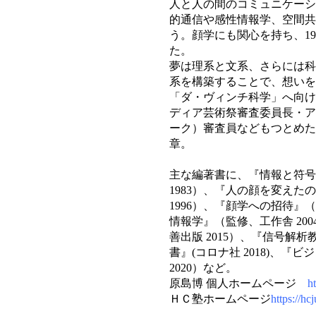
人と人の間のコミュニケーシ
的通信や感性情報学、空間共
う。顔学にも関心を持ち、1
た。
夢は理系と文系、さらには科
系を構築することで、想いを
「ダ・ヴィンチ科学」へ向け
ディア芸術祭審査委員長・ア
ーク）審査員などもつとめた
章。
主な編著書に、『情報と符号
1983）、『人の顔を変えたの
1996）、『顔学への招待』
情報学』（監修、工作舎 20
善出版 2015）、『信号解析
書』(コロナ社 2018)、
2020）など。
原島博 個人ホームページ
ht
ＨＣ塾ホームページ
https://h