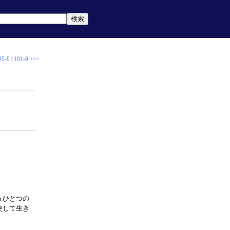
95-0
|
101-8 >>>
うひとつの
使して生き
。