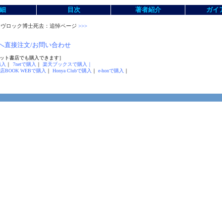
細
目次
著者紹介
ガイ
26 ラヴロック博士死去：追悼ページ
>>>
へ直接注文/お問い合わせ
ット書店でも購入できます］
購入
｜
7netで購入
｜
楽天ブックスで購入｜
店BOOK WEBで購入
｜
Honya Clubで購入
｜
e-honで購入
｜