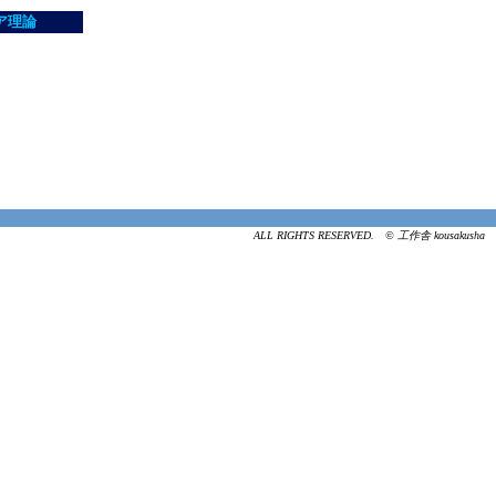
ア理論
ALL RIGHTS RESERVED. © 工作舎 kousakusha