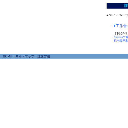
詳
●2022.7.
工作舎
［下記のネ
Amazonで
紀伊國屋書
HOME
｜
サイトマップ
｜
注文方法