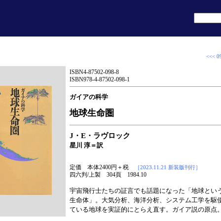
<<< 0
ISBN4-87502-098-8
ISBN978-4-87502-098-1
ガイアの科学
地球生命圏
J・E・ラヴロック
星川 淳＝訳
定価 本体2400円＋税
［2023.11.21 新装版刊行］
四六判/上製 304頁 1984.10
宇宙飛行士たちの証言でも話題になった「地球とい
生命体」。大気分析、海洋分析、システム工学を駆
ている地球を実証的にとらえ直す。ガイア説の原点