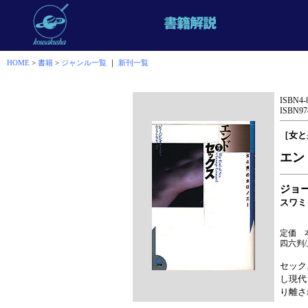
HOME
>
書籍
>
ジャンル一覧
｜
新刊一覧
ISBN4-
ISBN978
［女と
エン
ジョ
スワミ
定価 本
四六判/
セック
し現代
り離さ