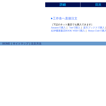
詳細
目次
工作舎へ直接注文
［下記のネット書店でも購入できます］
Amazonで購入
｜
7netで購入
｜
楽天ブックスで購入
紀伊國屋書店BOOK WEBで購入
｜
Honya Clubで購
HOME
｜
サイトマップ
｜
注文方法