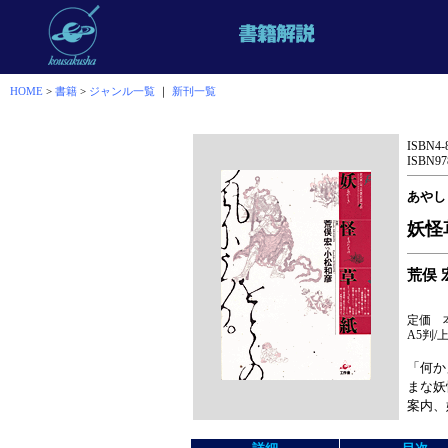
HOME
>
書籍
>
ジャンル一覧
｜
新刊一覧
ISBN4-
ISBN978
あやし
妖怪
荒俣
定価 
A5判/上
「何か
まな妖
案内、