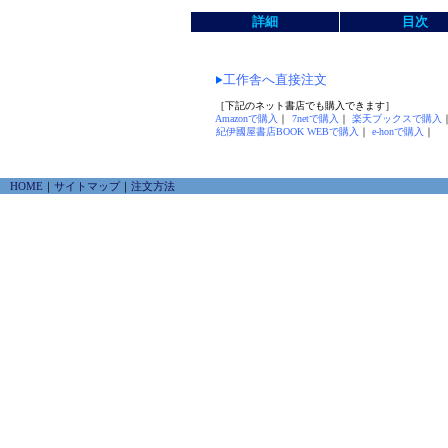
詳細
目次
工作舎へ直接注文
［下記のネット書店でも購入できます］
Amazonで購入
｜
7netで購入
｜
楽天ブックスで購入
紀伊國屋書店BOOK WEBで購入
｜
e-honで購入
｜
HOME
｜
サイトマップ
｜
注文方法