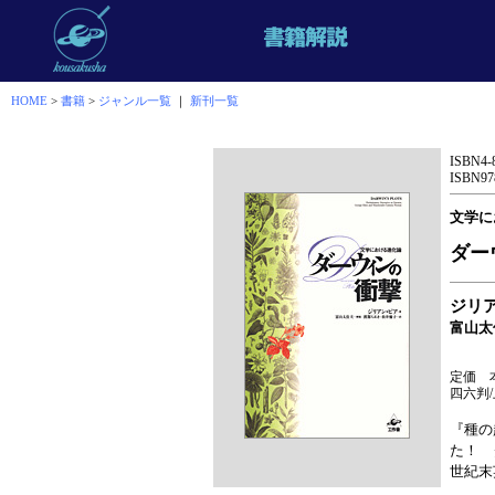
HOME
>
書籍
>
ジャンル一覧
｜
新刊一覧
ISBN4-
ISBN978
文学に
ダー
ジリ
富山太
定価 本
四六判/
『種の
た！ 
世紀末