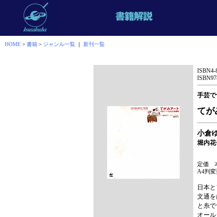
HOME
>
書籍
>
ジャンル一覧
｜
新刊一覧
ISBN4-
ISBN978
手芸で
てが
小倉
堀内花
定価 
A4判変
日本と
文通を
と糸で
オール