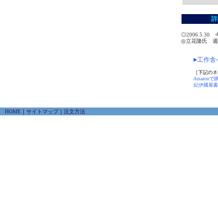
詳
◎2006.5
◎立花隆氏 週刊
工作舎
［下記のネ
Amazonで
紀伊國屋書
HOME
｜
サイトマップ
｜
注文方法