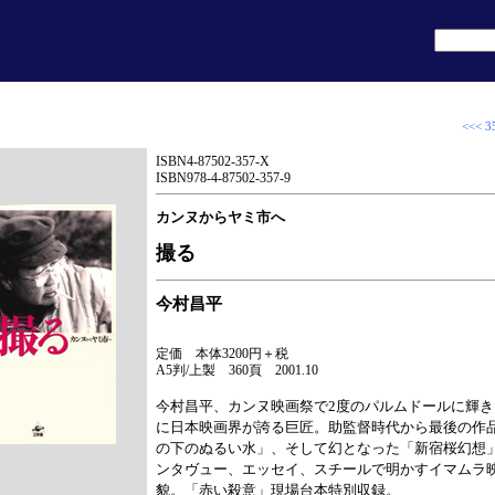
<<< 3
ISBN4-87502-357-X
ISBN978-4-87502-357-9
カンヌからヤミ市へ
撮る
今村昌平
定価 本体3200円＋税
A5判/上製 360頁 2001.10
今村昌平、カンヌ映画祭で2度のパルムドールに輝
に日本映画界が誇る巨匠。助監督時代から最後の作
の下のぬるい水」、そして幻となった「新宿桜幻想
ンタヴュー、エッセイ、スチールで明かすイマムラ
貌。「赤い殺意」現場台本特別収録。