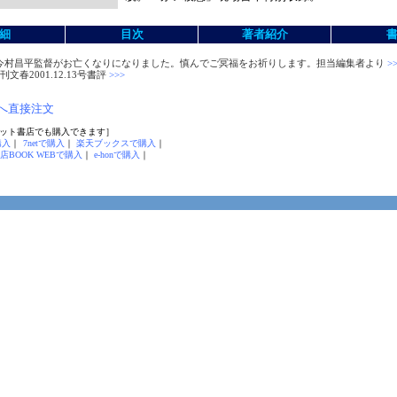
細
目次
著者紹介
.30 今村昌平監督がお亡くなりになりました。慎んでご冥福をお祈りします。担当編集者より
>>
文春2001.12.13号書評
>>>
へ直接注文
ット書店でも購入できます］
購入
｜
7netで購入
｜
楽天ブックスで購入
｜
店BOOK WEBで購入
｜
e-honで購入
｜