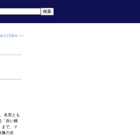
56-2
|
358-6 >>>
き、名実とも
品「赤い橋
」まで、イ
映像の全