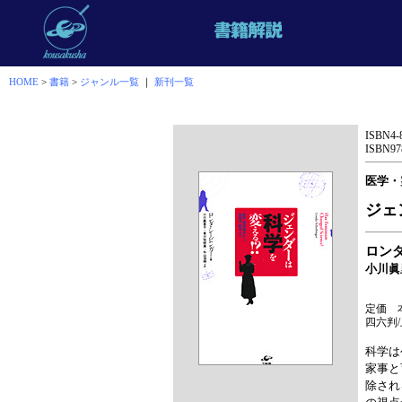
HOME
>
書籍
>
ジャンル一覧
｜
新刊一覧
ISBN4-
ISBN978
医学・
ジェ
ロン
小川眞
定価 本
四六判/
科学は
家事と
除され