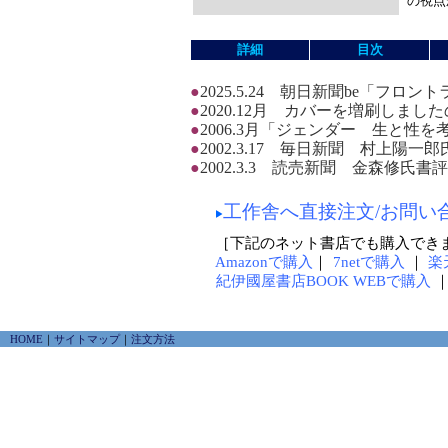
の視点
詳細
目次
●
2025.5.24 朝日新聞be「フ
●
2020.12月 カバーを増刷しま
●
2006.3月「ジェンダー 生と性を
●
2002.3.17 毎日新聞 村上陽一
●
2002.3.3 読売新聞 金森修氏書評
工作舎へ直接注文/お問い
［下記のネット書店でも購入でき
Amazonで購入
｜
7netで購入
｜
楽
紀伊國屋書店BOOK WEBで購入
HOME
｜
サイトマップ
｜
注文方法