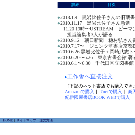
詳細
目次
●
2018.1.9 黒岩比佐子さんの旧
●
2010.11.17 黒岩比佐子さん急逝
11.20 19時〜USTREAM 
——担当編集者3人が語る
●
2010.9.12 朝日新聞 穂村弘さん
●
2010.7.17〜 ジュンク堂書店京
●
2010.6.26 黒岩比佐子＋岡崎武
●
2010.6.20〜6.26 東京古書会館
●
2010.6.1〜6.30 千代田区立図
工作舎へ直接注文
［下記のネット書店でも購入でき
Amazonで購入
｜
7netで購入
｜
楽
紀伊國屋書店BOOK WEBで購入
HOME
｜
サイトマップ
｜
注文方法