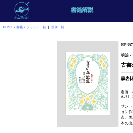
HOME
>
書籍
>
ジャンル一覧
｜
新刊一覧
ISBN978
明治・
古書
黒岩
定価 本
A5判 
サント
ョン作
斎、国
本の出