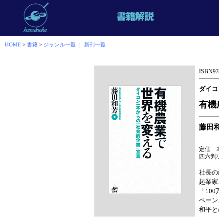
HOME
>
書籍
>
ジャンル一覧
｜
新刊一覧
ISBN978
ダイコ
有機
藤田
定価 本
四六判/
社長の
起業家
「10
ペーン
和平と