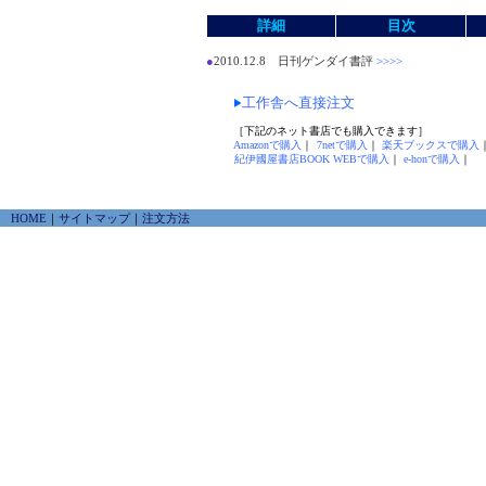
詳細
目次
●
2010.12.8 日刊ゲンダイ書評
>>>>
工作舎へ直接注文
［下記のネット書店でも購入できます］
Amazonで購入
｜
7netで購入
｜
楽天ブックスで購入
紀伊國屋書店BOOK WEBで購入
｜
e-honで購入
｜
HOME
｜
サイトマップ
｜
注文方法