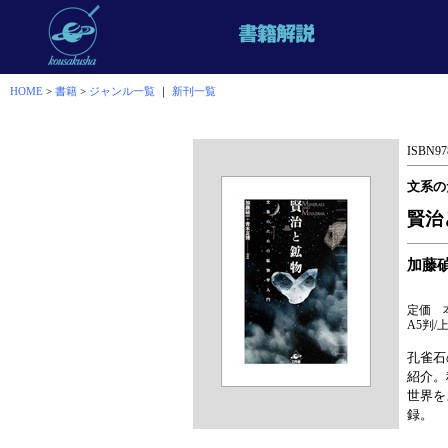
HOME
>
書籍
>
ジャンル一覧
｜
新刊一覧
ISBN978
文系の
賢治
加藤
定価 本
A5判/
孔雀石
紹介。
世界を
録。