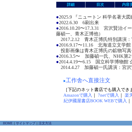
詳細
目次
内容
●
2025.9 『ニュートン 科学名著大
●
2022.6.30 6刷出来
●
2016.10.20〜17.3.31 
藤碵一、青木正博他）
2017.2.12 青木正博氏特別講
●
2016.9.17〜11.16 北海道
投影画像は青木正博氏の鉱物写真
●
2016.3.5〜 加藤碵一氏、NH
●
2014.4.19〜6.15 国立科学
2014.4.27 加藤碵一氏講演：
工作舎へ直接注文
［下記のネット書店でも購入でき
Amazonで購入
｜
7netで購入
｜
楽
紀伊國屋書店BOOK WEBで購入
HOME
｜
サイトマップ
｜
注文方法