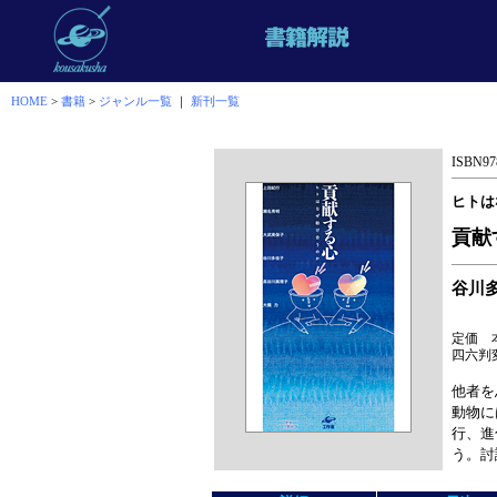
HOME
>
書籍
>
ジャンル一覧
｜
新刊一覧
ISBN978
ヒトは
貢献
谷川
定価 本
四六判変
他者を
動物に
行、進
う。討