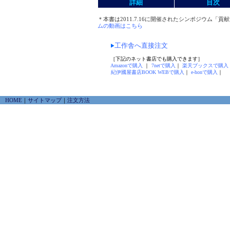
詳細
目次
＊本書は2011.7.16に開催されたシンポジウム
ムの動画はこちら
工作舎へ直接注文
［下記のネット書店でも購入できます］
Amazonで購入
｜
7netで購入
｜
楽天ブックスで購入
紀伊國屋書店BOOK WEBで購入
｜
e-honで購入
｜
HOME
｜
サイトマップ
｜
注文方法