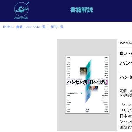
HOME
>
書籍
>
ジャンル一覧
｜
新刊一覧
ISBN978
病い・
ハン
ハン
定価 本
A5判変
『ハン
ドリア
日本や
ンセン
画期的