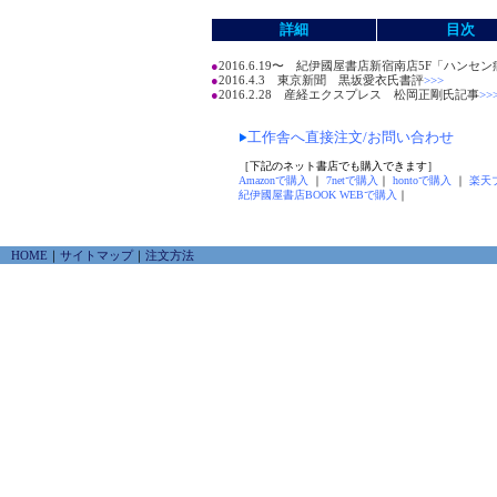
詳細
目次
●
2016.6.19〜 紀伊國屋書店新宿南店5F「ハン
●
2016.4.3 東京新聞 黒坂愛衣氏書評
>>>
●
2016.2.28 産経エクスプレス 松岡正剛氏記事
>>
工作舎へ直接注文/お問い合わせ
［下記のネット書店でも購入できます］
Amazonで購入
｜
7netで購入
｜
hontoで購入
｜
楽天
紀伊國屋書店BOOK WEBで購入
｜
HOME
｜
サイトマップ
｜
注文方法