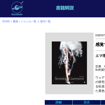
HOME
>
書籍
>
ジャンル一覧
｜
新刊一覧
ISBN978
感覚す
エマ
定価 本
B4判変型
ウェデ
の研究
る松居
た異色
詳細
目次