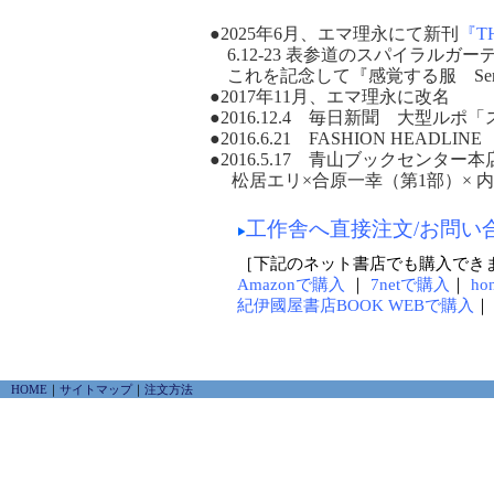
●2025年6月、エマ理永にて新刊
『TH
6.12-23 表参道のスパイラル
これを記念して『感覚する服 Sensin
●2017年11月、エマ理永に改名
●2016.12.4 毎日新聞 大型ル
●2016.6.21 FASHION HEAD
●2016.5.17 青山ブックセン
松居エリ×合原一幸（第1部）× 内
工作舎へ直接注文/お問い
［下記のネット書店でも購入でき
Amazonで購入
｜
7netで購入
｜
ho
紀伊國屋書店BOOK WEBで購入
｜
HOME
｜
サイトマップ
｜
注文方法