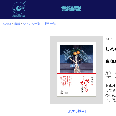
HOME
>
書籍
>
ジャンル一覧
｜
新刊一覧
ISBN978
しめ
森 須
定価 本
B6判 2
お正月
ってさ
のしめ
イ。写
［ためし読み］