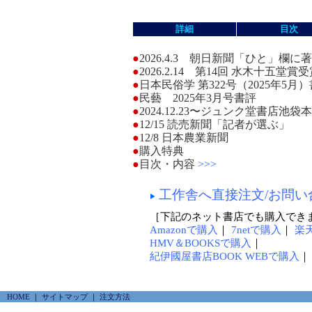
詳細
目次
●
2026.4.3 朝日新聞「ひと」欄に
●
2026.2.14 第14回 水木十五堂賞
●
日本民俗学 第322号（2025年5月
●
民藝 2025年3月号書評
●
2024.12.23〜ジュンク堂書店池
●
12/15 読売新聞「記者が選ぶ」
●
12/8 日本農業新聞
●
購入特典
●
目次・内容
>>>
工作舎へ直接注文/お問い
［下記のネット書店でも購入でき
Amazonで購入
｜
7netで購入
｜
楽
HMV＆BOOKSで購入
｜
紀伊國屋書店BOOK WEBで購入
HOME
｜
サイトマップ
｜
注文方法