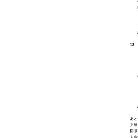
作
時
自
絵
12
フ
作
現
結
あと
文献
図版
人名