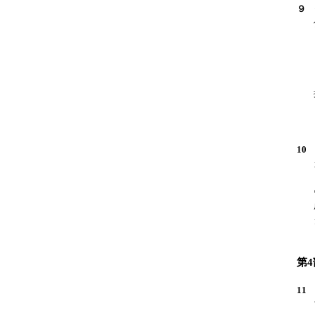
９ 
伝
描
10
カ
ト
ヴ
成
ダ
ロ
第
11
ア