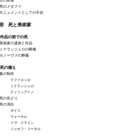
の部屋
のメタファ
ニュメントとしての不在
3部 死と美術家
作品の前での死
術家の遺体と作品
ケランジェロの葬儀
ノーヴァの葬儀
死の備え
の制作
ラファエッロ
ミケランジェロ
ティツィアーノ
の先どり
の演出
ボイス
ウォーホル
イヴ・クライン
ジョセフ・コーネル