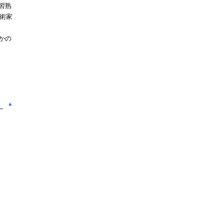
習熟
術家
かの
▲