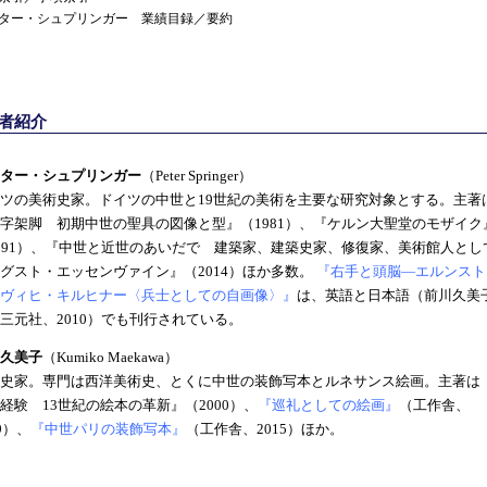
ター・シュプリンガー 業績目録／要約
著者紹介
ター・シュプリンガー
（Peter Springer）
ツの美術史家。ドイツの中世と19世紀の美術を主要な研究対象とする。主著
字架脚 初期中世の聖具の図像と型』（1981）、『ケルン大聖堂のモザイク
991）、『中世と近世のあいだで 建築家、建築史家、修復家、美術館人とし
グスト・エッセンヴァイン』（2014）ほか多数。
『右手と頭脳―エルンスト
ヴィヒ・キルヒナー〈兵士としての自画像〉』
は、英語と日本語（前川久美
三元社、2010）でも刊行されている。
久美子
（Kumiko Maekawa）
史家。専門は西洋美術史、とくに中世の装飾写本とルネサンス絵画。主著は
経験 13世紀の絵本の革新』（2000）、
『巡礼としての絵画』
（工作舎、
09）、
『中世パリの装飾写本』
（工作舎、2015）ほか。