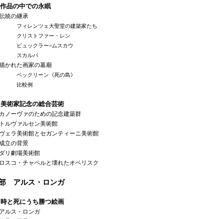
作品の中での永眠
統の継承
フィレンツェ大聖堂の建築家たち
クリストファー・レン
ピュックラー=ムスカウ
スカルパ
かれた画家の墓廟
ベックリーン《死の島》
比較例
 美術家記念の総合芸術
ノーヴァのための記念建築群
ルヴァルセン美術館
ェラ美術館とセガンティーニ美術館
立の背景
リ劇場美術館
スコ・チャペルと壊れたオベリスク
4部 アルス・ロンガ
 時と死にうち勝つ絵画
ルス・ロンガ