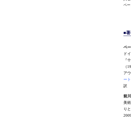
ペー
■
ペー
ドイ
『十
（1
アウ
ート
訳 
前川
美術
りと
20