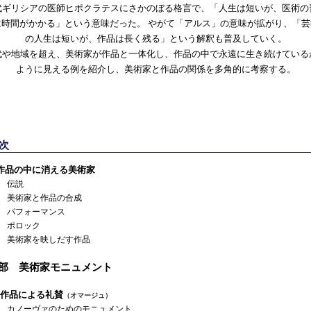
代ギリシアの医師ヒポクラテスにさかのぼる格言で、「人生は短いが、医術の
は時間がかかる」という意味だった。 やがて「アルス」の意味が拡がり、「芸
の人生は短いが、作品は長く残る」という解釈も普及していく。
代や地域を超え、美術家が作品と一体化し、作品の中で永遠に生き続けている
ように見える例を紹介し、美術家と作品の関係を多角的に考察する。
次
作品の中に消える美術家
伝説
術家と作品の合成
フォーマンス
ロック
術家を映しだす作品
1部 美術家モニュメント
作品による礼賛
（オマージュ）
ノーヴァのためのモニュメント