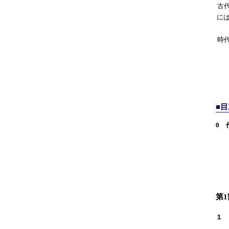
古
に
時
■目
0 
美
パ
ポ
美
第
１ 
カ