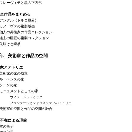
レーヴィチと黒の正方形
全作品をまとめる
ングル《トルコ風呂》
ノーヴァの複製版画
人の美術家の作品コレクション
去の巨匠の複製コレクション
駆けと継承
2部 美術家と作品の空間
家とアトリエ
術家の家の成立
ーベンスの家
ーンの家
ニュメントとしての家
ヴィラ・シュトゥック
ブランクーシとジャコメッティのアトリエ
術家の空間と作品の空間の融合
不在による現前
の椅子