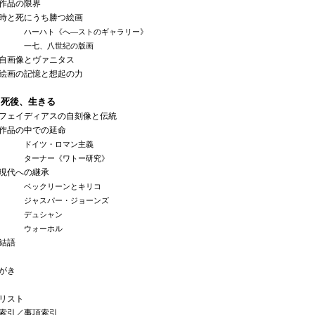
品の限界
と死にうち勝つ絵画
ハーハト《へ―ストのギャラリー》
一七、八世紀の版画
画像とヴァニタス
画の記憶と想起の力
 死後、生きる
ェイディアスの自刻像と伝統
品の中での延命
ドイツ・ロマン主義
ターナー《ワトー研究》
代への継承
ベックリーンとキリコ
ジャスパー・ジョーンズ
デュシャン
ウォーホル
語
がき
リスト
索引／事項索引