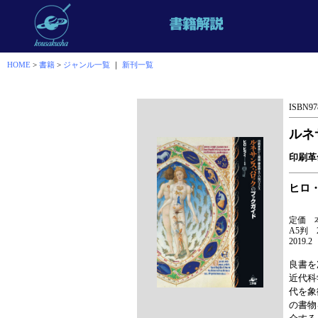
HOME
>
書籍
>
ジャンル一覧
｜
新刊一覧
ISBN978
ルネ
印刷革
ヒロ
定価 本
A5判 
2019.
良書を
近代科
代を象
の書物