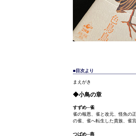
■目次より
まえがき
◆小鳥の章
すずめ─雀
雀の報恩、雀と改元、怪魚の
の雀、雀へ転生した貴族、雀
つばめ─燕