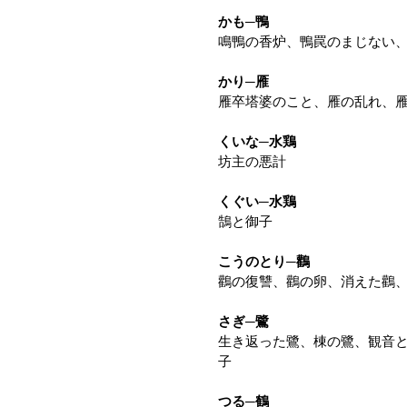
かも─鴨
鳴鴨の香炉、鴨罠のまじない
かり─雁
雁卒塔婆のこと、雁の乱れ、
くいな─水鶏
坊主の悪計
くぐい─水鶏
鵠と御子
こうのとり─鸛
鸛の復讐、鸛の卵、消えた鸛
さぎ─鷺
生き返った鷺、棟の鷺、観音
子
つる─鶴