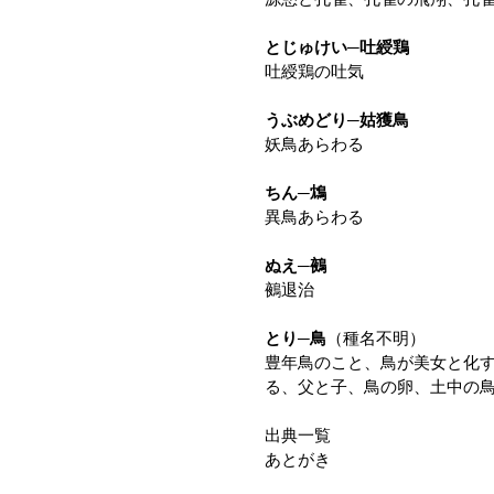
とじゅけい─吐綬鶏
吐綬鶏の吐気
うぶめどり─姑獲鳥
妖鳥あらわる
ちん─鴆
異鳥あらわる
ぬえ─鵺
鵺退治
とり─鳥
（種名不明）
豊年鳥のこと、鳥が美女と化
る、父と子、鳥の卵、土中の
出典一覧
あとがき