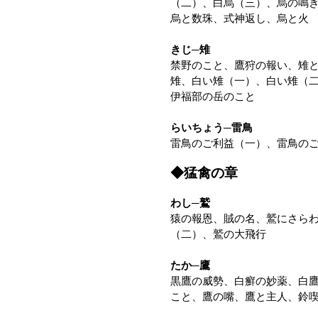
（二）、白烏（三）、烏の鳴
烏と数珠、式神返し、烏と火
きじ─雉
禁野のこと、鷹狩の報い、雉
雉、白い雉（一）、白い雉（
伊福部の岳のこと
らいちょう─雷鳥
雷鳥のご利益（一）、雷鳥の
◆猛禽の章
わし─鷲
猿の報恩、賊の名、鷲にさら
（二）、鷲の大飛行
たか─鷹
黒鷹の威勢、白癬の妙薬、白
こと、鷹の嘴、鷹と主人、鈴