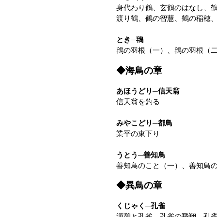
身代わり鶴、玄鶴のはなし、
渡り鶴、鶴の智慧、鶴の稲穂
とき─鴇
鴇の羽根（一）、鴇の羽根（
◆海鳥の章
あほうどり─信天翁
信天翁を釣る
みやこどり─都鳥
業平の東下り
うとう─善知鳥
善知鳥のこと（一）、善知鳥
◆異鳥の章
くじゃく─孔雀
源憩と孔雀、孔雀の飛翔、孔