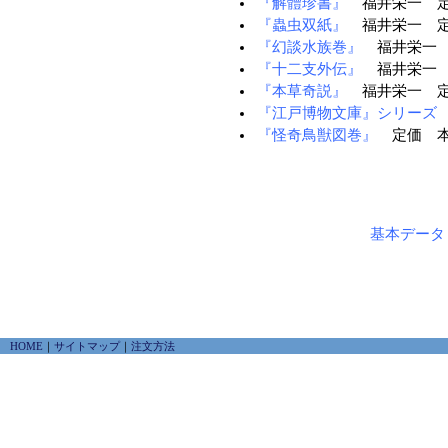
『解體珍書』
福井栄一 定価
『蟲虫双紙』
福井栄一 定価
『幻談水族巻』
福井栄一 定
『十二支外伝』
福井栄一 定
『本草奇説』
福井栄一 定価
『江戸博物文庫』シリーズ
『怪奇鳥獣図巻』
定価 本体
基本データ
HOME
｜
サイトマップ
｜
注文方法