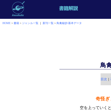
HOME
>
書籍
>
ジャンル一覧
｜
新刊一覧
>
鳥禽秘抄/基本データ
鳥
目次
｜
奇怪ぎ
空を上っていく