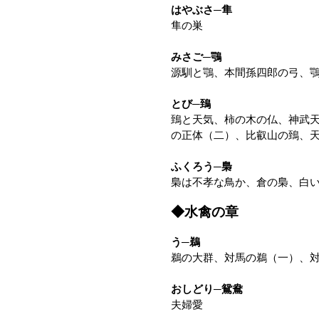
はやぶさ─隼
隼の巣
みさご─鶚
源馴と鶚、本間孫四郎の弓、
とび─鵄
鵄と天気、柿の木の仏、神武
の正体（二）、比叡山の鵄、
ふくろう─梟
梟は不孝な鳥か、倉の梟、白
◆水禽の章
う─鵜
鵜の大群、対馬の鵜（一）、
おしどり─鴛鴦
夫婦愛