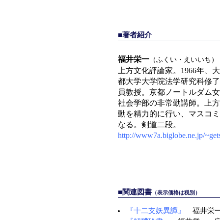
■著者紹介
福井栄一
（ふくい・えいいち）
上方文化評論家。1966年
都大学大学院法学研究科修了
員教授。京都ノートルダム女
社会学部の非常勤講師。上方
動を精力的に行い、マスコミ
なる。剣道二段。
http://www7a.biglobe.ne.jp/~get
■関連図書
（表示価格は税別）
『十二支妖異譚』
福井栄一