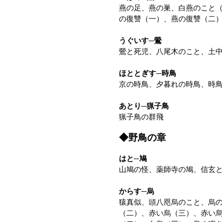
燕の足、燕の巣、白燕のこと
の復讐（一）、燕の復讐（二
うぐいす─鶯
鶯と死児、八尾木のこと、土
ほととぎす─時鳥
京の時鳥、夕暮れの時鳥、時
あとり─猟子鳥
猟子鳥の群飛
◆野鳥の章
はと─鳩
山鳩の怪、薬師寺の鳩、信玄
からす─烏
猿真似、頭八咫烏のこと、烏
（二）、赤い烏（三）、赤い