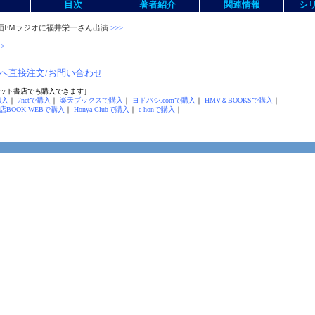
目次
著者紹介
関連情報
シ
6 箕面FMラジオに福井栄一さん出演
>>>
>
へ直接注文/お問い合わせ
ット書店でも購入できます］
購入
｜
7netで購入
｜
楽天ブックスで購入
｜
ヨドバシ.comで購入
｜
HMV＆BOOKSで購入
｜
BOOK WEBで購入
｜
Honya Clubで購入
｜
e-honで購入
｜