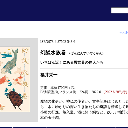
<<< 5
ISBN978-4-87502-543-6
幻談水族巻
（げんだんすいぞくかん）
いちばん近くにある異世界の住人たち
福井栄一
定価 本体1700円＋税
B6判変型/丸フランス装 224頁 2022.6
［2022.6.28刊行
魔物の化身か、神仏の使者か。古事記をはじめとし
ら、水にゆかりの深い生き物たちの奇譚を精選して
小蟹の行進、亀入道、酒に酔う鯛など、妖しい物語
本の玉手箱。