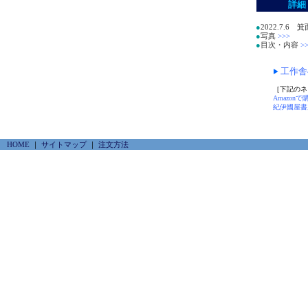
詳細
●
2022.7.
●
写真
>>>
●
目次・内容
>>
工作舎
［下記のネ
Amazonで
紀伊國屋書店
HOME
｜
サイトマップ
｜
注文方法