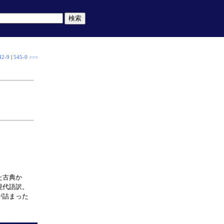
42-9
|
545-0 >>>
］
た古典か
現代語訳。
が詰まった