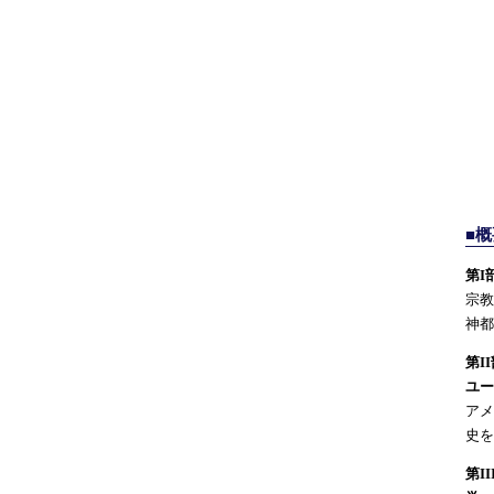
■概
第I
宗教
神都
第I
ユー
アメ
史を
第I