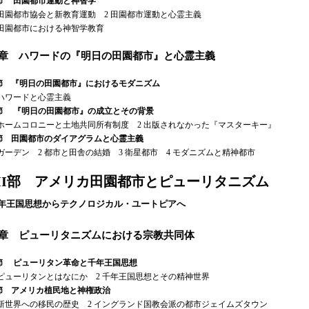
節 田園都市運動と神智学
田園都市協会と新教育運動 2 田園都市運動と心霊主義
田園都市における神智学教育
6章 ハワードの『明日の田園都市』と心霊主義
節 『明日の田園都市』におけるモダニズム
ハワードと心霊主義
節 『明日の田園都市』の成立とその背景
ホームコロニーと土地共同所有制度 2 出版されなかった『マスターキー』
節 田園都市のダイアグラムと心霊主義
ガーデン 2 都市と田舎の結婚 3 衛星都市 4 モダニズムと精神都市
II部 アメリカ田園都市とピューリタニズム
年王国思想からテクノロジカル・ユートピアへ
1章 ピューリタニズムにおける宗教共同体
節 ピューリタン革命と千年王国思想
ピューリタンとはなにか 2 千年王国思想とその精神世界
節 アメリカ植民地と神権政治
新世界への移民の歴史 2 イングランド国教会派の都市ジェイムズタウン