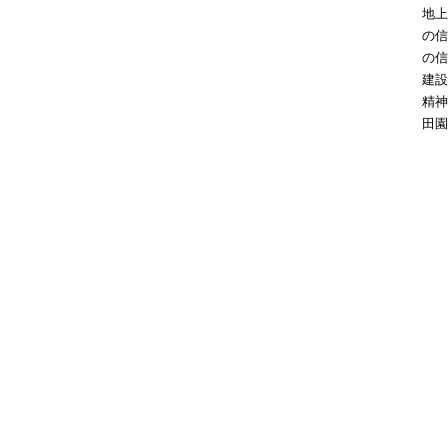
地上
の信
の信
建設
精神
田園