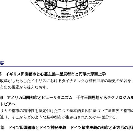
要
部 イギリス田園都市と心霊主義—星辰都市と円環の形而上学
改革がもたらしたイギリスにおけるダイナミックな精神世界の歴史の変容を
市史の視座から捉えなおす。
I部 アメリカ田園都市とピューリタニズム—千年王国思想からテクノロジカ
トピアへ
リカの都市の精神性を決定付けた二つの基本的要因に基づいて新世界の都市
辿り、そこからどのような精神都市が生み出されたのかを検証する。
II部 ドイツ田園都市とドイツ神秘主義—ドイツ敬虔主義の都市と正方形の形