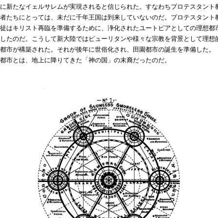
に新たなイェルサレムが実現されると信じられた。すなわちプロテスタント
者たちにとっては、未だに千年王国は到来していないのだ。プロテスタント
徒はキリスト再臨を準備するために、浄化されたユートピアとしての理想都
したのだ。こうして新大陸ではピューリタンや様々な宗教を背景として理想
都市が構築された。それが後年に世俗化され、田園都市の誕生を準備した。
都市とは、地上に降りてきた「神の国」の末裔だったのだ。