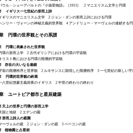
パウル・シェーアバルトの『小遊星物語』［1913］ 2 マニエリスム文学と円環
節 イギリス一七世紀の形而上詩
イギリスのマニエリスム文学 2 ジョン・ダンの形而上詩における円環
ヘンリー・ヴォーンの神秘主義的世界観 4 アンドリュー・マーヴェルの連鎖する
2章 円環の世界観とその系譜
節 円環に表象された世界観
円環の形而上学 2 古代ギリシアにおける円環の宇宙観
キリスト教における円環の階層的宇宙観
節 存在の大いなる連鎖
宇宙の階層秩序と世界観 2 ルネサンスに顕現した階層秩序 3 一七世紀の新しい宇
節 円環的世界観の終焉
一八世紀啓蒙主義前夜のイギリス 2 中世の終わりの終わり
3章 ユートピア都市と星辰建築
節 天上の世界と円環の形而上学
天国と地獄 2 エデンの園
節 形而上詩人の庭園
マーヴェルの庭 2 ジョン・ダンの庭 3 ベーコンの庭
節 植物園と占星術