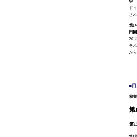
学
ドイ
され
第I
田園
20
それ
から
■目
前
第
第
第1