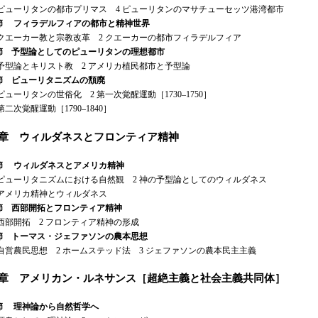
ピューリタンの都市プリマス 4 ピューリタンのマサチューセッツ港湾都市
節 フィラデルフィアの都市と精神世界
クエーカー教と宗教改革 2 クエーカーの都市フィラデルフィア
節 予型論としてのピューリタンの理想都市
予型論とキリスト教 2 アメリカ植民都市と予型論
節 ピューリタニズムの頽廃
ピューリタンの世俗化 2 第一次覚醒運動［1730–1750］
第二次覚醒運動［1790–1840］
2章 ウィルダネスとフロンティア精神
節 ウィルダネスとアメリカ精神
ピューリタニズムにおける自然観 2 神の予型論としてのウィルダネス
アメリカ精神とウィルダネス
節 西部開拓とフロンティア精神
西部開拓 2 フロンティア精神の形成
節 トーマス・ジェファソンの農本思想
自営農民思想 2 ホームステッド法 3 ジェファソンの農本民主主義
3章 アメリカン・ルネサンス［超絶主義と社会主義共同体］
節 理神論から自然哲学へ