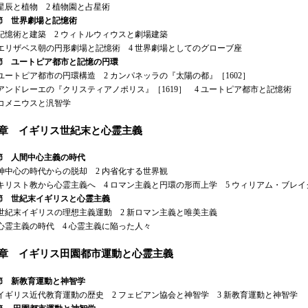
星辰と植物 2 植物園と占星術
節 世界劇場と記憶術
記憶術と建築 2 ウィトルウィウスと劇場建築
エリザベス朝の円形劇場と記憶術 4 世界劇場としてのグローブ座
節 ユートピア都市と記憶の円環
ユートピア都市の円環構造 2 カンパネッラの『太陽の都』［1602］
アンドレーエの『クリスティアノポリス』［1619］ 4 ユートピア都市と記憶術
コメニウスと汎智学
4章 イギリス世紀末と心霊主義
節 人間中心主義の時代
神中心の時代からの脱却 2 内省化する世界観
キリスト教から心霊主義へ 4 ロマン主義と円環の形而上学 5 ウィリアム・ブレイ
節 世紀末イギリスと心霊主義
世紀末イギリスの理想主義運動 2 新ロマン主義と唯美主義
心霊主義の時代 4 心霊主義に陥った人々
5章 イギリス田園都市運動と心霊主義
節 新教育運動と神智学
イギリス近代教育運動の歴史 2 フェビアン協会と神智学 3 新教育運動と神智学