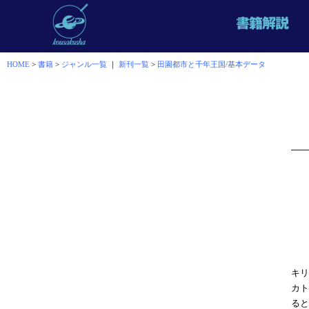
HOME
>
書籍
>
ジャンル一覧
｜
新刊一覧
>
田園都市と千年王国/基本データ
キリ
カト
ると