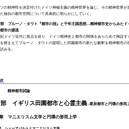
ツの精神性を決定付けたドイツ神秘主義の精神世界を論じ、その精神世界が
た独自の都市空間について具体的に明らかにしていく。
V部 ブルーノ・タウト『都市の冠』と千年王国思想—精神都市史からみたド
都市の源流
世紀ドイツ近代に焦点を絞り、ドイツ精神史と都市の関係をあらためて検証す
を踏まえてブルーノ・タウトの提唱した田園都市の新たな解釈を精神都市の
試みる。
次
書 精神都市試論
I部 イギリス田園都市と心霊主義
─星辰都市と円環の形而
1章 マニエリスム文学と円環の形而上学
節 シェーアバルトとマニエリスム文学