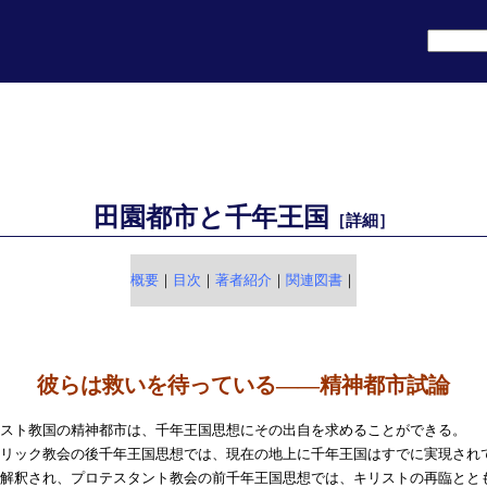
田園都市と千年王国
［詳細］
概要
｜
目次
｜
著者紹介
｜
関連図書
｜
彼らは救いを待っている——精神都市試論
スト教国の精神都市は、千年王国思想にその出自を求めることができる。
リック教会の後千年王国思想では、現在の地上に千年王国はすでに実現され
解釈され、プロテスタント教会の前千年王国思想では、キリストの再臨とと